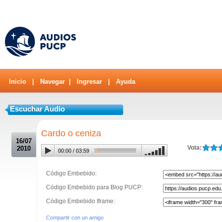
Inicio
|
Navegar
|
Ingresar
|
Ayuda
Escuchar Audio
.
Cardo o ceniza
16/07
Vota:
2010
00:00
/
03:59
Código Embebido:
Código Embebido para Blog PUCP:
Código Embebido Iframe:
Compartir con un amigo