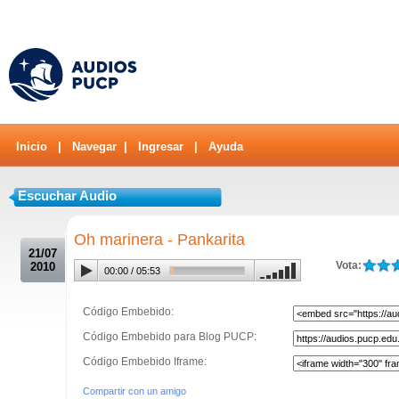
Inicio
|
Navegar
|
Ingresar
|
Ayuda
Escuchar Audio
.
Oh marinera - Pankarita
21/07
Vota:
2010
00:00
/
05:53
Código Embebido:
Código Embebido para Blog PUCP:
Código Embebido Iframe:
Compartir con un amigo