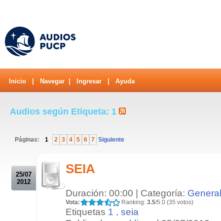
Inicio
|
Navegar
|
Ingresar
|
Ayuda
Audios según Etiqueta: 1
Páginas:
1
2
3
4
5
6
7
Siguiente
.
SEIA
25/07
2012
Duración: 00:00 | Categoría:
Genera
Vota:
Ranking:
3.5
/5.0 (35 votos)
Etiquetas
1
,
seia