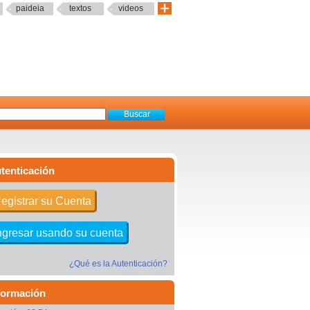
paideia
textos
videos
tenticación
egistrar su Cuenta
ngresar usando su cuenta
¿Qué es la Autenticación?
formación