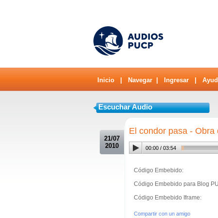
Inicio
|
Navegar
|
Ingresar
|
Ayud
Escuchar Audio
.
El condor pasa - Obra
21/07
2010
00:00
/
03:54
Código Embebido:
Código Embebido para Blog P
Código Embebido Iframe:
Compartir con un amigo