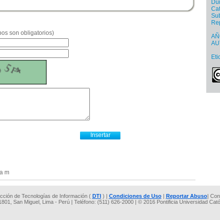
Dur
Cat
Sub
Re
os son obligatorios)
AÑ
AU
Eti
la m
rección de Tecnologías de Información (
DTI
) |
Condiciones de Uso
|
Reportar Abuso
| Con
 1801, San Miguel, Lima - Perú | Teléfono: (511) 626-2000 | © 2016 Pontificia Universidad Cat