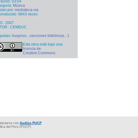
ación: 03:54
egoría:
Música
ido por:
mediateca-cia
producido: 9843 veces
O : 2007
TOR : CEMDUC
quetas:
huaynos
,
canciones folklóricas
,
1
Esta obra está bajo una
licencia de
Creative Commons
.
tactarse con
Audios PUCP
ólica del Perú (PUCP)