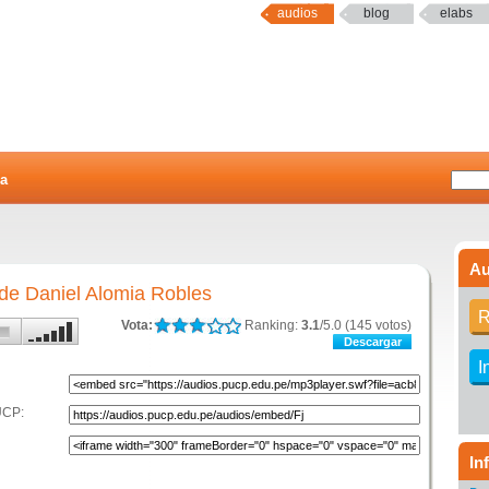
audios
blog
elabs
a
Au
 de Daniel Alomia Robles
R
Vota:
Ranking:
3.1
/5.0 (145 votos)
Descargar
I
UCP:
In