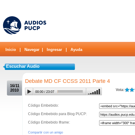
Inicio
|
Navegar
|
Ingresar
|
Ayuda
Escuchar Audio
.
Debate MD CF CCSS 2011 Parte 4
16/11
Vota:
2010
00:00
/
23:07
Código Embebido:
Código Embebido para Blog PUCP:
Código Embebido Iframe:
Compartir con un amigo