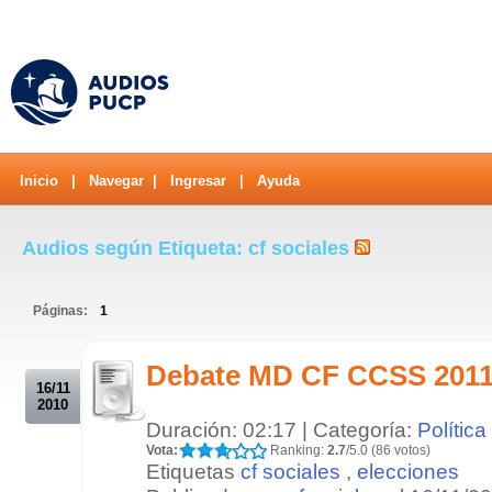
Inicio
|
Navegar
|
Ingresar
|
Ayuda
Audios según Etiqueta: cf sociales
Páginas:
1
.
Debate MD CF CCSS 2011 
16/11
2010
Duración: 02:17 | Categoría:
Política
Vota:
Ranking:
2.7
/5.0 (86 votos)
Etiquetas
cf sociales
,
elecciones