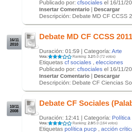
Publicado por:
cfsociales
el 16/11/2
|
Insertar Comentario
Descargar
Descripción: Debate MD CF CCSS 20
.
.
Debate MD CF CCSS 2011 
16/11
2010
Duración: 01:59 | Categoría:
Arte
Vota:
Ranking:
3.2
/5.0 (72 votos)
Etiquetas
cf sociales
,
elecciones
Publicado por:
cfsociales
el 16/11/2
|
Insertar Comentario
Descargar
Descripción: Debate CF Ciencias Soc
.
.
Debate CF Sociales (Palab
10/11
2008
Duración: 12:41 | Categoría:
Política
Vota:
Ranking:
2.9
/5.0 (164 votos)
Etiquetas
política pucp
,
acción crític