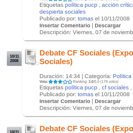
Etiquetas
política pucp
,
acción crític
despierta sociales
Publicado por:
tomas
el 10/11/2008
|
Insertar Comentario
Descargar
Descripción: Viernes, 07 de noviembr
.
.
Debate CF Sociales (Expo
10/11
Sociales)
2008
Duración: 14:34 | Categoría:
Política
Vota:
Ranking:
3.0
/5.0 (178 votos)
Etiquetas
política pucp
,
cf sociales
Publicado por:
tomas
el 10/11/2008
|
Insertar Comentario
Descargar
Descripción: Viernes, 07 de noviembr
.
.
Debate CF Sociales (Expo
10/11