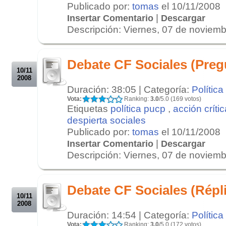
Publicado por:
tomas
el 10/11/2008
|
Insertar Comentario
Descargar
Descripción: Viernes, 07 de noviembr
.
.
Debate CF Sociales (Pregu
10/11
2008
Duración: 38:05 | Categoría:
Política
Vota:
Ranking:
3.0
/5.0 (169 votos)
Etiquetas
política pucp
,
acción crític
despierta sociales
Publicado por:
tomas
el 10/11/2008
|
Insertar Comentario
Descargar
Descripción: Viernes, 07 de noviembr
.
.
Debate CF Sociales (Répl
10/11
2008
Duración: 14:54 | Categoría:
Política
Vota:
Ranking:
3.0
/5.0 (172 votos)