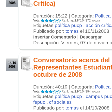
Crítica)
2008
Duración: 15:22 | Categoría:
Política
Vota:
Ranking:
2.8
/5.0 (172 votos)
Etiquetas
política pucp
,
acción crític
Publicado por:
tomas
el 10/11/2008
|
Insertar Comentario
Descargar
Descripción: Viernes, 07 de noviembr
.
.
Conversatorio acerca del
14/10
Representantes Estudiant
2008
octubre de 2008
Duración: 40:19 | Categoría:
Política
Vota:
Ranking:
2.9
/5.0 (194 votos)
Etiquetas
política pucp
,
campus pu
fepuc
,
cf sociales
Publicado por:
tomas
el 14/10/2008