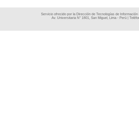
Servicio ofrecido por la Dirección de Tecnologías de Información
Av. Universitaria N° 1801, San Miguel, Lima - Perú | Teléf