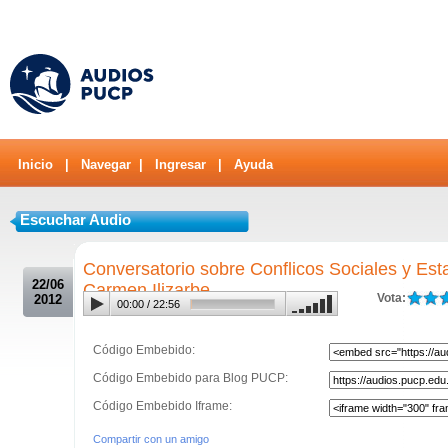
Inicio
|
Navegar
|
Ingresar
|
Ayuda
Escuchar Audio
.
Conversatorio sobre Conflicos Sociales y Es
22/06
Carmen Ilizarbe
Vota:
2012
00:00
/
22:56
Código Embebido:
Código Embebido para Blog PUCP:
Código Embebido Iframe:
Compartir con un amigo