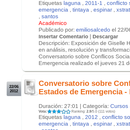
Etiquetas
laguna
,
2011-1
,
conflicto
emergencia
,
tintaya
,
espinar
,
xstra
,
santos
Académico
Publicado por:
emiliosalcedo
el 22/0
|
Insertar Comentario
Descargar
Descripción: Exposición de Giselle 
en análisis, resolución y transformac
Conversatorio sobre Conflicos Socia
Emergencia realizado el jueves 21 de 
.
.
Conversatorio sobre Conf
22/06
Estados de Emergencia - 
2012
Duración: 27:01 | Categoría:
Cursos 
Vota:
Ranking:
2.9
/5.0 (111 votos)
Etiquetas
laguna
,
2012
,
conflicto s
emergencia
,
tintaya
,
espinar
,
xstra