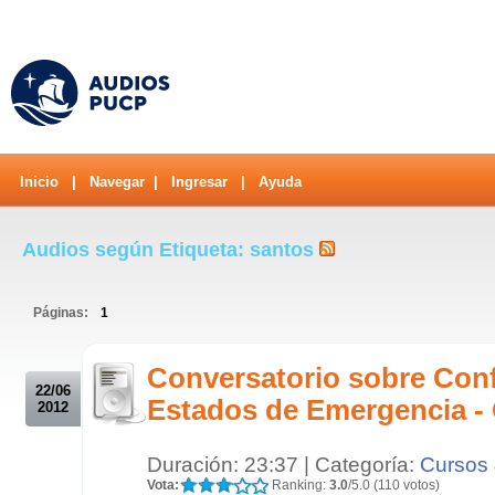
Inicio
|
Navegar
|
Ingresar
|
Ayuda
Audios según Etiqueta: santos
Páginas:
1
.
Conversatorio sobre Conf
22/06
Estados de Emergencia - 
2012
Duración: 23:37 | Categoría:
Cursos 
Vota:
Ranking:
3.0
/5.0 (110 votos)