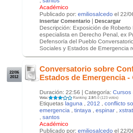
,
santos
Académico
Publicado por:
emiliosalcedo
el 22/0
|
Insertar Comentario
Descargar
Descripción: Exposición de Roberto
especialista en Derecho Penal, ex Pr
Defensoría del Pueblo Conversatorio
Sociales y Estados de Emergencia rea
.
.
Conversatorio sobre Conf
22/06
Estados de Emergencia - 
2012
Duración: 22:56 | Categoría:
Cursos 
Vota:
Ranking:
2.9
/5.0 (123 votos)
Etiquetas
laguna
,
2012
,
conflicto s
emergencia
,
tintaya
,
espinar
,
xstra
,
santos
Académico
Publicado por:
emiliosalcedo
el 22/0