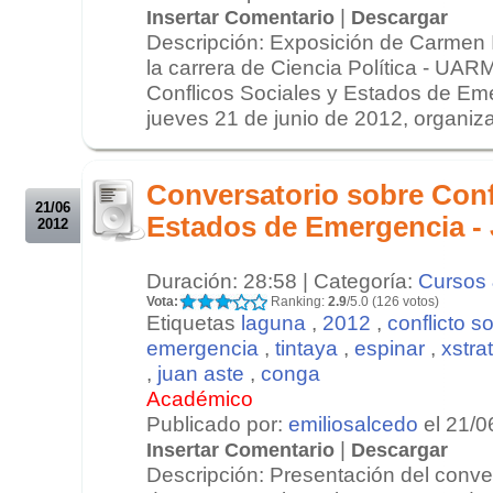
|
Insertar Comentario
Descargar
Descripción: Exposición de Carmen Il
la carrera de Ciencia Política - UAR
Conflicos Sociales y Estados de Eme
jueves 21 de junio de 2012, organiza
.
.
Conversatorio sobre Conf
21/06
Estados de Emergencia -
2012
Duración: 28:58 | Categoría:
Cursos 
Vota:
Ranking:
2.9
/5.0 (126 votos)
Etiquetas
laguna
,
2012
,
conflicto s
emergencia
,
tintaya
,
espinar
,
xstra
,
juan aste
,
conga
Académico
Publicado por:
emiliosalcedo
el 21/0
|
Insertar Comentario
Descargar
Descripción: Presentación del conve