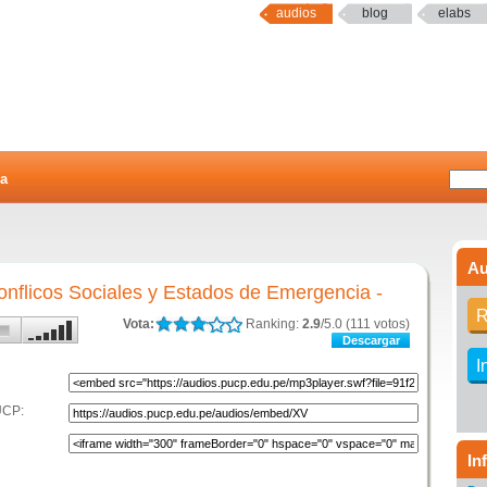
audios
blog
elabs
a
Au
onflicos Sociales y Estados de Emergencia -
R
Vota:
Ranking:
2.9
/5.0 (111 votos)
Descargar
I
UCP:
In