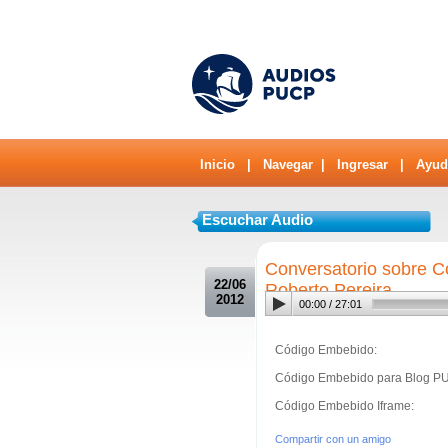
Inicio
|
Navegar
|
Ingresar
|
Ayud
Escuchar Audio
.
Conversatorio sobre C
22/06
Roberto Pereira
2012
00:00
/
27:01
Código Embebido:
Código Embebido para Blog P
Código Embebido Iframe:
Compartir con un amigo