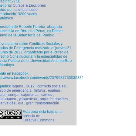
ación: 27:01
egoría:
Cursos & Lecciones
ido por:
emiliosalcedo
producido: 3209 veces
adémico
osición de Roberto Pereira, abogado
ecialista en Derecho Penal, ex Primer
unto de la Defensoría del Pueblo
versatorio sobre Conflicos Sociales y
ados de Emergencia realizado el jueves 21
junio de 2012, organizado por el curso de
echo Constitucional y la especialidad de
ncia Política de la Universidad Antonio Ruiz
 Montoya
ento en Facebook:
tps://www.facebook.com/events/237998776303533/
quetas:
laguna
,
2012
,
conflicto sociales
,
tado de emergencia
,
tintaya
,
espinar
,
rata
,
conga
,
cajamarca
,
santos
,
llohuanca
,
yanacocha
,
roque benavides
,
ar valdés
,
eia
,
gran transformación
Esta obra está bajo una
licencia de
Creative Commons
.