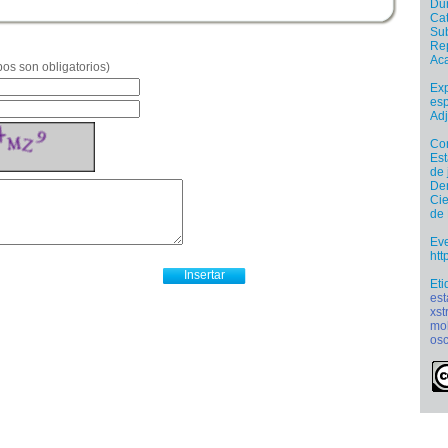
Dur
Cat
Sub
Re
Ac
os son obligatorios)
Exp
esp
Adj
Con
Est
de 
Der
Cie
de
Ev
ht
Eti
es
xst
mo
osc