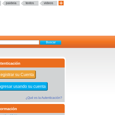
paideia
textos
videos
tenticación
egistrar su Cuenta
ngresar usando su cuenta
¿Qué es la Autenticación?
formación