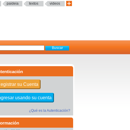
paideia
textos
videos
tenticación
egistrar su Cuenta
ngresar usando su cuenta
¿Qué es la Autenticación?
formación