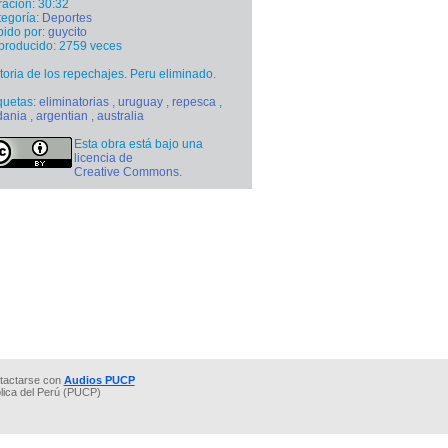
ación: 30:32
egoría:
Deportes
ido por:
guycito
producido: 2759 veces
toria de los repechajes. Peru eliminado.
quetas:
eliminatorias
,
uruguay
,
repesca
,
dania
,
argentian
,
australia
Esta obra está bajo una
licencia de
Creative Commons
.
tactarse con
Audios PUCP
ólica del Perú (PUCP)