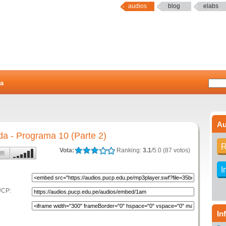
audios
blog
elabs
a
Au
da - Programa 10 (Parte 2)
R
Vota:
Ranking:
3.1
/5.0 (87 votos)
I
UCP:
In