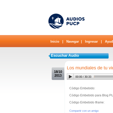
Inicio
|
Navegar
|
Ingresar
|
Ayud
Escuchar Audio
.
Los mundiales de tu vi
18/10
2013
00:00
/
30:33
Código Embebido:
Código Embebido para Blog P
Código Embebido Iframe:
Compartir con un amigo