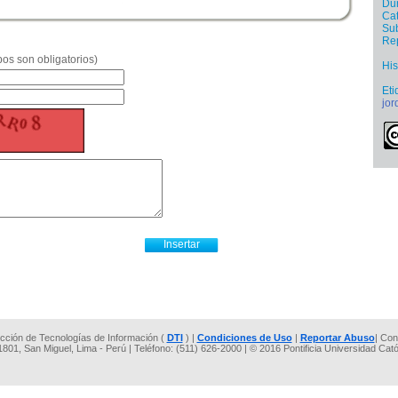
Dur
Cat
Sub
Re
os son obligatorios)
His
Eti
jor
rección de Tecnologías de Información (
DTI
) |
Condiciones de Uso
|
Reportar Abuso
| Con
 1801, San Miguel, Lima - Perú | Teléfono: (511) 626-2000 | © 2016 Pontificia Universidad Cat