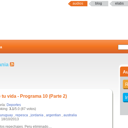
audios
blog
elabs
a
ania
Au
R
tu vida - Programa 10 (Parte 2)
I
oría:
Deportes
king:
3.1
/5.0 (87 votos)
uruguay
,
repesca
,
jordania
,
argentian
,
australia
 18/10/2013
 los repechajes. Peru eliminado....