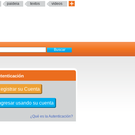
paideia
textos
videos
tenticación
egistrar su Cuenta
ngresar usando su cuenta
¿Qué es la Autenticación?