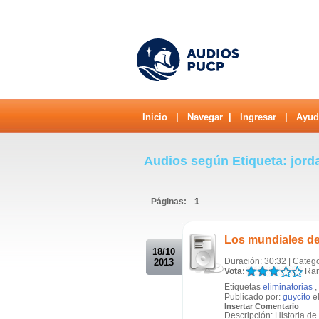
Inicio
|
Navegar
|
Ingresar
|
Ayud
Audios según Etiqueta: jord
Páginas:
1
.
Los mundiales de 
18/10
Duración: 30:32 | Categ
2013
Vota:
Ran
Etiquetas
eliminatorias
,
Publicado por:
guycito
el
Insertar Comentario
Descripción: Historia de