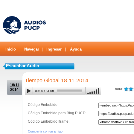
Inicio
|
Navegar
|
Ingresar
|
Ayuda
Escuchar Audio
.
Tiempo Global 18-11-2014
18/11
Vota:
2014
00:00
/
51:08
Código Embebido:
Código Embebido para Blog PUCP:
Código Embebido Iframe:
Compartir con un amigo