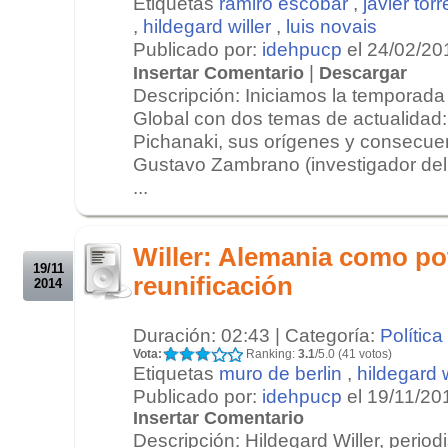
Etiquetas
ramiro escobar
,
javier torr
,
hildegard willer
,
luis novais
Publicado por:
idehpucp
el 24/02/20
|
Insertar Comentario
Descargar
Descripción: Iniciamos la temporad
Global con dos temas de actualidad: 
Pichanaki, sus orígenes y consecue
Gustavo Zambrano (investigador de
...
.
.
Willer: Alemania como pot
19/11
reunificación
2014
Duración: 02:43 | Categoría:
Política
Vota:
Ranking:
3.1
/5.0 (41 votos)
Etiquetas
muro de berlin
,
hildegard w
Publicado por:
idehpucp
el 19/11/20
Insertar Comentario
Descripción: Hildegard Willer, period