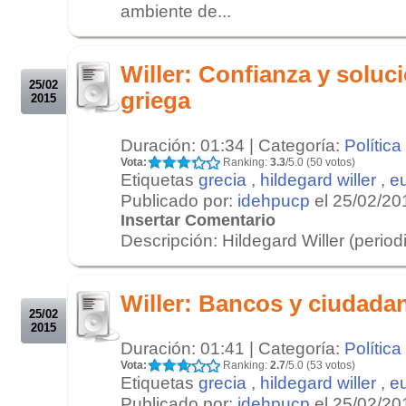
ambiente de...
.
.
Willer: Confianza y solució
25/02
griega
2015
Duración: 01:34 | Categoría:
Política
Vota:
Ranking:
3.3
/5.0 (50 votos)
Etiquetas
grecia
,
hildegard willer
,
e
Publicado por:
idehpucp
el 25/02/20
Insertar Comentario
Descripción: Hildegard Willer (period
.
.
Willer: Bancos y ciudada
25/02
2015
Duración: 01:41 | Categoría:
Política
Vota:
Ranking:
2.7
/5.0 (53 votos)
Etiquetas
grecia
,
hildegard willer
,
e
Publicado por:
idehpucp
el 25/02/20