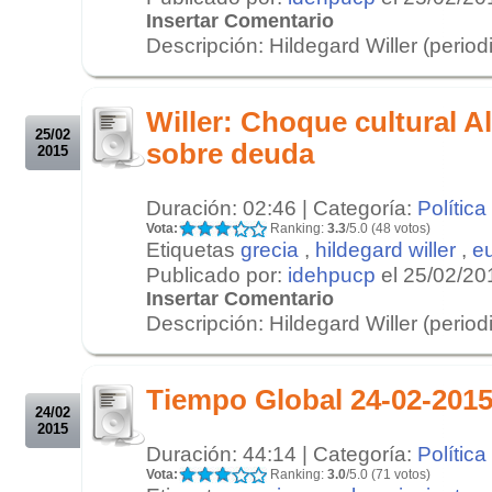
Insertar Comentario
Descripción: Hildegard Willer (period
.
.
Willer: Choque cultural A
25/02
sobre deuda
2015
Duración: 02:46 | Categoría:
Política
Vota:
Ranking:
3.3
/5.0 (48 votos)
Etiquetas
grecia
,
hildegard willer
,
e
Publicado por:
idehpucp
el 25/02/20
Insertar Comentario
Descripción: Hildegard Willer (period
.
.
Tiempo Global 24-02-201
24/02
2015
Duración: 44:14 | Categoría:
Política
Vota:
Ranking:
3.0
/5.0 (71 votos)