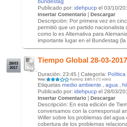
bundestag
Publicado por:
idehpucp
el 03/10/20
|
Insertar Comentario
Descargar
Descripción: Por primera vez en ci
permitió que un partido nacionalista
como lo es Alternativa para Alemani
importante lugar en el Bundestag (la
.
.
Tiempo Global 28-03-2017
28/03
2017
Duración: 23:45 | Categoría:
Política
Vota:
Ranking:
3.0
/5.0 (72 votos)
Etiquetas
medio ambiente
,
agua
,
hi
Publicado por:
idehpucp
el 28/03/20
|
Insertar Comentario
Descargar
Descripción: En esta edición de Tie
conversamos con la corresponsal am
Willer sobre los problemas del agua 
cobertura de los problemas relacion