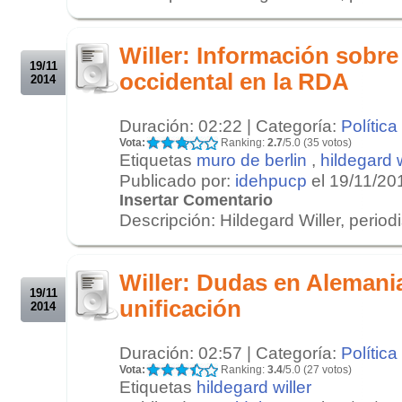
.
.
Willer: Información sobre 
19/11
occidental en la RDA
2014
Duración: 02:22 | Categoría:
Política
Vota:
Ranking:
2.7
/5.0 (35 votos)
Etiquetas
muro de berlin
,
hildegard w
Publicado por:
idehpucp
el 19/11/20
Insertar Comentario
Descripción: Hildegard Willer, period
.
.
Willer: Dudas en Alemania
19/11
unificación
2014
Duración: 02:57 | Categoría:
Política
Vota:
Ranking:
3.4
/5.0 (27 votos)
Etiquetas
hildegard willer