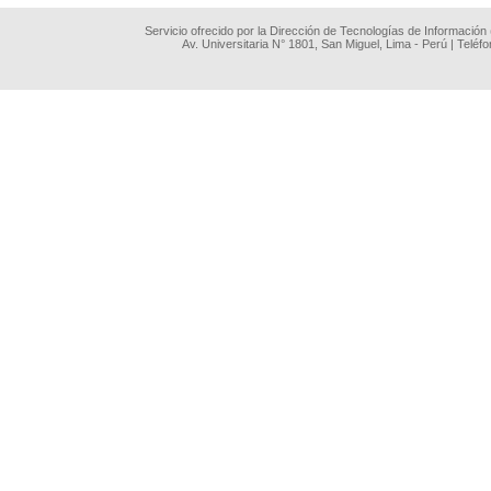
Servicio ofrecido por la Dirección de Tecnologías de Información
Av. Universitaria N° 1801, San Miguel, Lima - Perú | Teléf