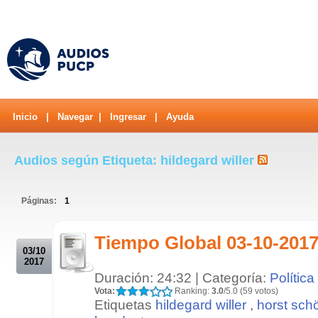
Inicio
|
Navegar
|
Ingresar
|
Ayuda
Audios según Etiqueta: hildegard willer
Páginas:
1
.
Tiempo Global 03-10-2017
03/10
2017
Duración: 24:32 | Categoría:
Política
Vota:
Ranking:
3.0
/5.0 (59 votos)
Etiquetas
hildegard willer
,
horst sc