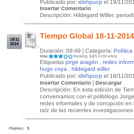
Publicado por:
idehpucp
el 19/11/20
Insertar Comentario
Descripción: Hildegard Willer, period
.
.
Tiempo Global 18-11-2014
18/11
2014
Duración: 09:49 | Categoría:
Política
Vota:
Ranking:
3.2
/5.0 (58 votos)
Etiquetas
jorge aragón
,
redes infor
hugo coya
,
hildegard willer
Publicado por:
idehpucp
el 18/11/20
|
Insertar Comentario
Descargar
Descripción: En esta edición de Tie
conversamos con el politólogo Jorge
redes informales y de corrupción en 
raíz de las recientes investigaciones 
.
Páginas:
1