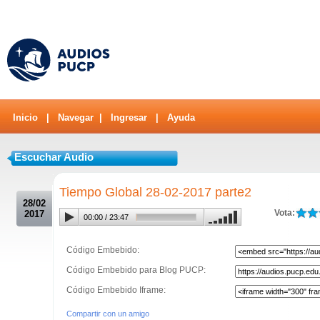
Inicio
|
Navegar
|
Ingresar
|
Ayuda
Escuchar Audio
.
Tiempo Global 28-02-2017 parte2
28/02
Vota:
2017
00:00
/
23:47
Código Embebido:
Código Embebido para Blog PUCP:
Código Embebido Iframe:
Compartir con un amigo