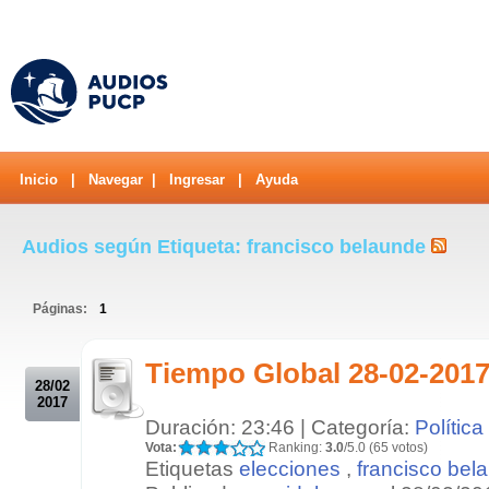
Inicio
|
Navegar
|
Ingresar
|
Ayuda
Audios según Etiqueta: francisco belaunde
Páginas:
1
.
Tiempo Global 28-02-2017
28/02
2017
Duración: 23:46 | Categoría:
Política
Vota:
Ranking:
3.0
/5.0 (65 votos)
Etiquetas
elecciones
,
francisco bel