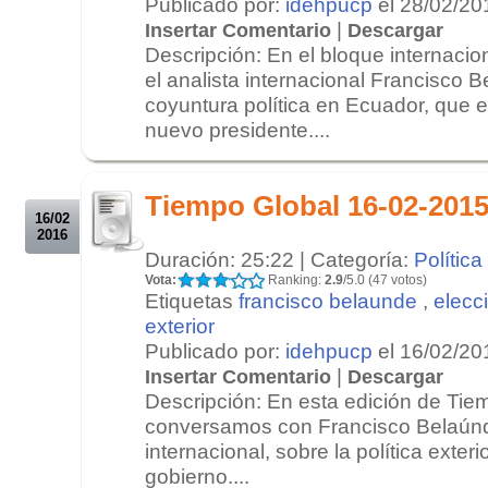
Publicado por:
idehpucp
el 28/02/20
|
Insertar Comentario
Descargar
Descripción: En el bloque internacio
el analista internacional Francisco 
coyuntura política en Ecuador, que e
nuevo presidente....
.
.
Tiempo Global 16-02-2015
16/02
2016
Duración: 25:22 | Categoría:
Política
Vota:
Ranking:
2.9
/5.0 (47 votos)
Etiquetas
francisco belaunde
,
elecc
exterior
Publicado por:
idehpucp
el 16/02/20
|
Insertar Comentario
Descargar
Descripción: En esta edición de Tie
conversamos con Francisco Belaúnd
internacional, sobre la política exter
gobierno....