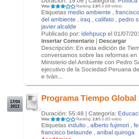
Duración: 19:06 | Categoría:
Política
Vota:
Ranking:
2.9
/5.0 (69 votos)
Etiquetas
medio ambiente
,
francisc
del ambiente
,
iraq
,
califato
,
pedro s
javier alcalde
Publicado por:
idehpucp
el 01/07/20
|
Insertar Comentario
Descargar
Descripción: En esta edición de Tie
conversamos sobre las reformas en l
Ministerio del Ambiente con Pedro So
ejecutivo de la Sociedad Peruana d
e Iván...
.
.
Programa Tiempo Global 
17/04
2013
Duración: 55:48 | Categoría:
Educac
Vota:
Ranking:
2.9
/5.0 (65 votos)
Etiquetas
indulto
,
alberto fujimori
,
f
francisco belaunde
,
anibal quiroga