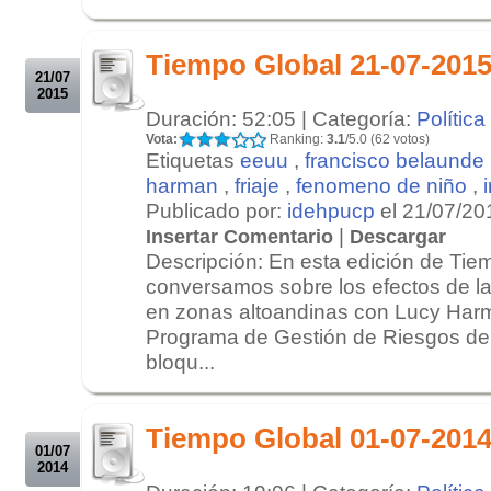
.
.
Tiempo Global 21-07-201
21/07
2015
Duración: 52:05 | Categoría:
Política
Vota:
Ranking:
3.1
/5.0 (62 votos)
Etiquetas
eeuu
,
francisco belaunde
harman
,
friaje
,
fenomeno de niño
,
Publicado por:
idehpucp
el 21/07/20
|
Insertar Comentario
Descargar
Descripción: En esta edición de Tie
conversamos sobre los efectos de l
en zonas altoandinas con Lucy Harm
Programa de Gestión de Riesgos d
bloqu...
.
.
Tiempo Global 01-07-201
01/07
2014