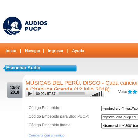
Inicio
|
Navegar
|
Ingresar
|
Ayuda
Escuchar Audio
.
MÚSICAS DEL PERÚ: DISCO - Cada canción 
13/07
a Chabuca Granda (12-julio-2018)
Vota:
2018
00:00
/
57:37
Código Embebido:
Código Embebido para Blog PUCP:
Código Embebido Iframe:
Compartir con un amigo