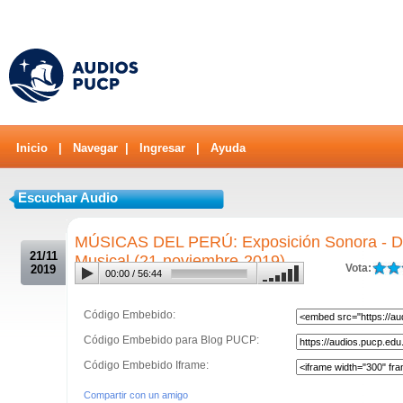
Inicio
|
Navegar
|
Ingresar
|
Ayuda
Escuchar Audio
.
MÚSICAS DEL PERÚ: Exposición Sonora - Div
21/11
Musical (21-noviembre-2019)
Vota:
2019
00:00
/
56:44
Código Embebido:
Código Embebido para Blog PUCP:
Código Embebido Iframe:
Compartir con un amigo