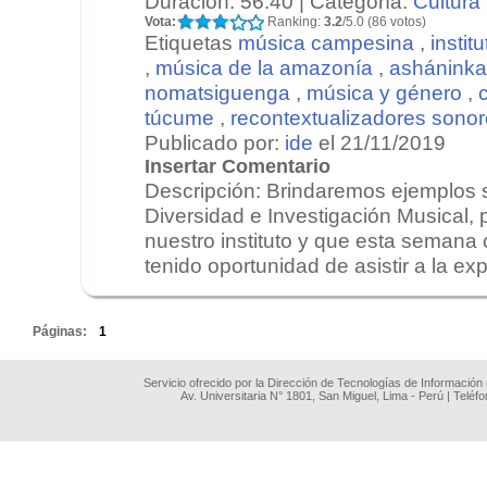
Duración: 56:40 | Categoría:
Cultura
Vota:
Ranking:
3.2
/5.0 (86 votos)
Etiquetas
música campesina
,
instit
,
música de la amazonía
,
asháninka
nomatsiguenga
,
música y género
,
túcume
,
recontextualizadores sono
Publicado por:
ide
el 21/11/2019
Insertar Comentario
Descripción: Brindaremos ejemplos 
Diversidad e Investigación Musical,
nuestro instituto y que esta semana 
tenido oportunidad de asistir a la exp
.
Páginas:
1
Servicio ofrecido por la Dirección de Tecnologías de Información
Av. Universitaria N° 1801, San Miguel, Lima - Perú | Teléf