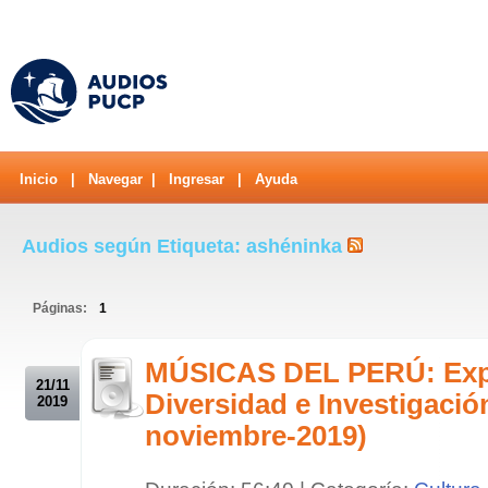
Inicio
|
Navegar
|
Ingresar
|
Ayuda
Audios según Etiqueta: ashéninka
Páginas:
1
.
MÚSICAS DEL PERÚ: Expo
21/11
Diversidad e Investigació
2019
noviembre-2019)