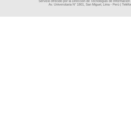
Servicio ofrecido por la Dirección de Tecnologías de Información
Av. Universitaria N° 1801, San Miguel, Lima - Perú | Teléf