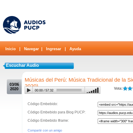
Inicio
|
Navegar
|
Ingresar
|
Ayuda
Escuchar Audio
.
Músicas del Perú: Música Tradicional de la S
03/06
2020)
Vota:
2020
00:00
/
57:32
Código Embebido:
Código Embebido para Blog PUCP:
Código Embebido Iframe:
Compartir con un amigo