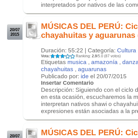
interpretados por nativos de las com
.
.
MÚSICAS DEL PERÚ: Cicl
20/07
chayahuitas y aguarunas 
2015
Duración: 55:22 | Categoría:
Cultura
Vota:
Ranking:
2.9
/5.0 (87 votos)
Etiquetas
musica
,
amazonía
,
danz
chayahuitas
,
aguarunas
Publicado por:
ide
el 20/07/2015
Insertar Comentario
Descripción: Siguiendo con el ciclo
en esta ocasión, escucharemos la m
interpretan nativos shawi o chayahu
expresiones están asociadas a la pre
.
.
MÚSICAS DEL PERÚ: Cicl
20/07