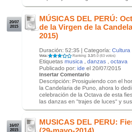
.
.
MÚSICAS DEL PERÚ: Octav
20/07
de la Virgen de la Candela
2015
2015)
Duración: 52:35 | Categoría:
Cultura
Vota:
Ranking:
3.3
/5.0 (63 votos)
Etiquetas
musica
,
danzas
,
octava
Publicado por:
ide
el 20/07/2015
Insertar Comentario
Descripción: Prosiguiendo con el ho
la Candelaria de Puno, ahora lo ded
celebración de la Octava de esta fi
las danzas en "trajes de luces" y sus
.
.
MUSICAS DEL PERU: Fiest
16/07
(29-mayo-2014)
2015