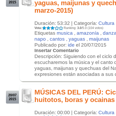
yaguas, maijunas y quech
2015
marzo-2015)
Duración: 53:32 | Categoría:
Cultura
Vota:
Ranking:
3.0
/5.0 (104 votos)
Etiquetas
musica
,
amazonía
,
danz
napo
,
cantos
,
yaguas
,
maijunas
Publicado por:
ide
el 20/07/2015
Insertar Comentario
Descripción: Siguiendo con el ciclo
escucharemos la música y el canto q
yaguas, maijunas y quechuas del N
expresiones están asociadas a sus cr
.
.
MÚSICAS DEL PERÚ: Cicl
20/07
huitotos, boras y ocainas
2015
Duración: 00:00 | Categoría:
Cultura