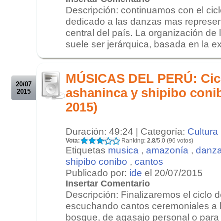
Descripción: continuamos con el cic
dedicado a las danzas mas represent
central del país. La organización d
suele ser jerárquica, basada en la exp
.
.
MÚSICAS DEL PERÚ: Cicl
20/07
ashaninca y shipibo coni
2015
2015)
Duración: 49:24 | Categoría:
Cultura
Vota:
Ranking:
2.8
/5.0 (96 votos)
Etiquetas
musica
,
amazonía
,
danz
shipibo conibo
,
cantos
Publicado por:
ide
el 20/07/2015
Insertar Comentario
Descripción: Finalizaremos el ciclo
escuchando cantos ceremoniales a l
bosque, de agasajo personal o para