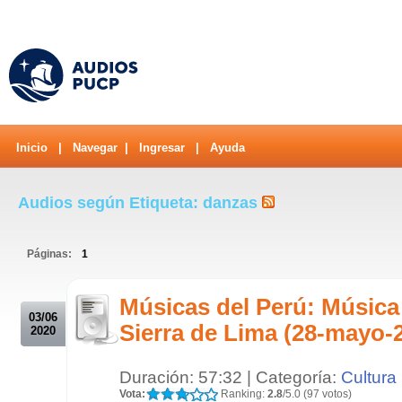
Inicio
|
Navegar
|
Ingresar
|
Ayuda
Audios según Etiqueta: danzas
Páginas:
1
.
Músicas del Perú: Música 
03/06
Sierra de Lima (28-mayo-
2020
Duración: 57:32 | Categoría:
Cultura
Vota:
Ranking:
2.8
/5.0 (97 votos)