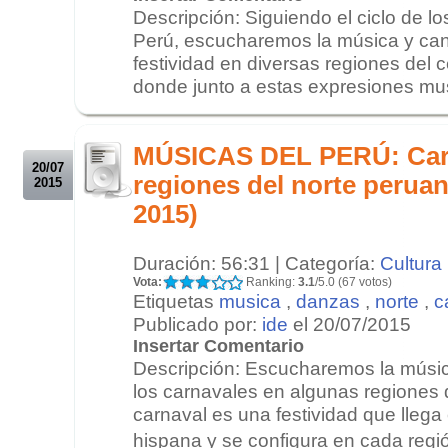
Descripción: Siguiendo el ciclo de lo
Perú, escucharemos la música y can
festividad en diversas regiones del c
donde junto a estas expresiones mus
.
.
MÚSICAS DEL PERÚ: Carn
20/07
regiones del norte peruan
2015
2015)
Duración: 56:31 | Categoría:
Cultura
Vota:
Ranking:
3.1
/5.0 (67 votos)
Etiquetas
musica
,
danzas
,
norte
,
c
Publicado por:
ide
el 20/07/2015
Insertar Comentario
Descripción: Escucharemos la músi
los carnavales en algunas regiones d
carnaval es una festividad que llega
hispana y se configura en cada regi