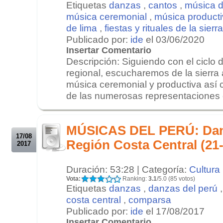
Etiquetas
danzas
,
cantos
,
música de
música ceremonial
,
música product
de lima
,
fiestas y rituales de la sierr
Publicado por:
ide
el 03/06/2020
Insertar Comentario
Descripción: Siguiendo con el ciclo 
regional, escucharemos de la sierra a
música ceremonial y productiva así 
de las numerosas representaciones q
.
.
MÚSICAS DEL PERÚ: Danz
17/08
Región Costa Central (21
2017
Duración: 53:28 | Categoría:
Cultura
Vota:
Ranking:
3.1
/5.0 (85 votos)
Etiquetas
danzas
,
danzas del perú
costa central
,
comparsa
Publicado por:
ide
el 17/08/2017
Insertar Comentario