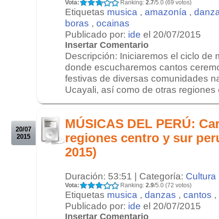
Vota:
Ranking:
2.7
/5.0 (69 votos)
Etiquetas
musica
,
amazonía
,
danz
boras
,
ocainas
Publicado por:
ide
el 20/07/2015
Insertar Comentario
Descripción: Iniciaremos el ciclo d
donde escucharemos cantos ceremo
festivas de diversas comunidades na
Ucayali, así como de otras regiones
.
.
MÚSICAS DEL PERÚ: Carn
20/07
regiones centro y sur per
2015
2015)
Duración: 53:51 | Categoría:
Cultura
Vota:
Ranking:
2.9
/5.0 (72 votos)
Etiquetas
musica
,
danzas
,
cantos
,
Publicado por:
ide
el 20/07/2015
Insertar Comentario