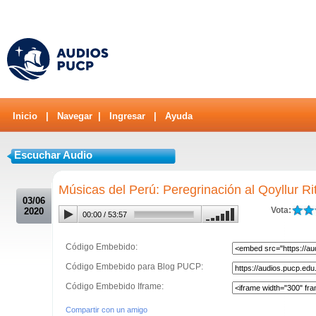
Inicio
|
Navegar
|
Ingresar
|
Ayuda
Escuchar Audio
.
Músicas del Perú: Peregrinación al Qoyllur Rit
03/06
Vota:
2020
00:00
/
53:57
Código Embebido:
Código Embebido para Blog PUCP:
Código Embebido Iframe:
Compartir con un amigo