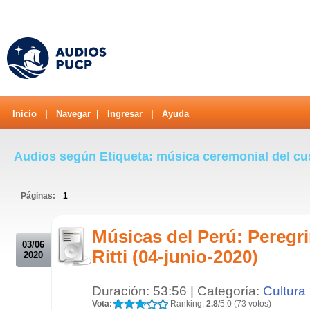
Inicio
|
Navegar
|
Ingresar
|
Ayuda
Audios según Etiqueta: música ceremonial del c
Páginas:
1
.
Músicas del Perú: Peregri
03/06
Ritti (04-junio-2020)
2020
Duración: 53:56 | Categoría:
Cultura
Vota:
Ranking:
2.8
/5.0 (73 votos)