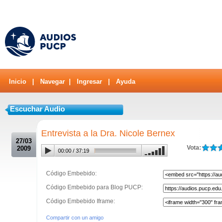
Inicio
|
Navegar
|
Ingresar
|
Ayuda
Escuchar Audio
.
Entrevista a la Dra. Nicole Bernex
27/03
Vota:
2009
00:00
/
37:19
Código Embebido:
Código Embebido para Blog PUCP:
Código Embebido Iframe:
Compartir con un amigo