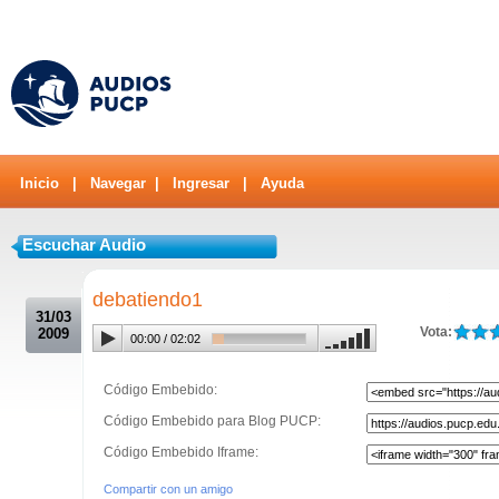
Inicio
|
Navegar
|
Ingresar
|
Ayuda
Escuchar Audio
.
debatiendo1
31/03
Vota:
2009
00:00
/
02:02
Código Embebido:
Código Embebido para Blog PUCP:
Código Embebido Iframe:
Compartir con un amigo