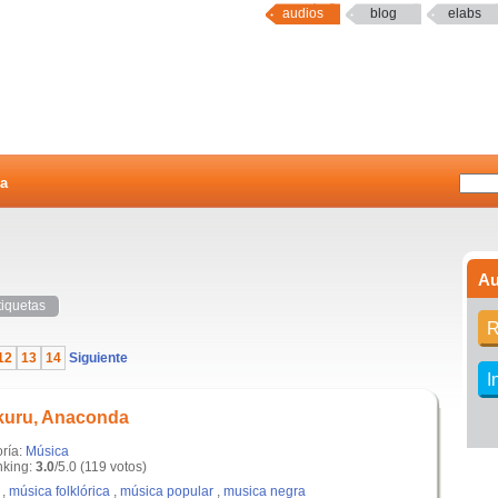
audios
blog
elabs
a
Au
tiquetas
R
12
13
14
Siguiente
I
kuru, Anaconda
oría:
Música
king:
3.0
/5.0 (119 votos)
,
música folklórica
,
música popular
,
musica negra