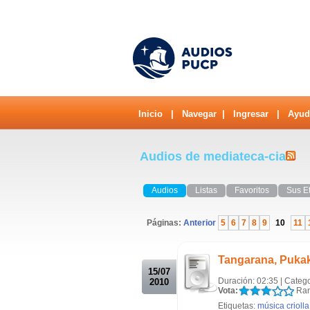
Inicio
|
Navegar
|
Ingresar
|
Ayud
Audios de mediateca-cia
Audios
Listas
Favoritos
Sus E
Páginas:
Anterior
5
6
7
8
9
10
11
.
Tangarana, Puka
15/07
Duración: 02:35 | Categ
2010
Vota:
Ran
Etiquetas:
música criolla