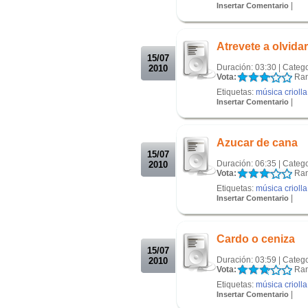
|
Insertar Comentario
.
.
Atrevete a olvida
15/07
Duración: 03:30 | Categ
2010
Vota:
Ran
Etiquetas:
música criolla
|
Insertar Comentario
.
.
Azucar de cana
15/07
Duración: 06:35 | Categ
2010
Vota:
Ran
Etiquetas:
música criolla
|
Insertar Comentario
.
.
Cardo o ceniza
15/07
Duración: 03:59 | Categ
2010
Vota:
Ran
Etiquetas:
música criolla
|
Insertar Comentario
.