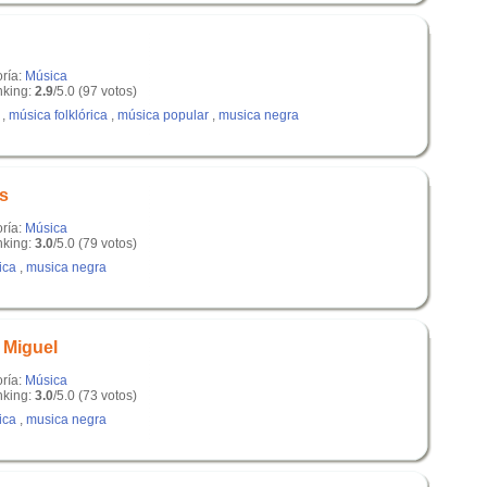
oría:
Música
king:
2.9
/5.0 (97 votos)
,
música folklórica
,
música popular
,
musica negra
os
oría:
Música
king:
3.0
/5.0 (79 votos)
ica
,
musica negra
 Miguel
oría:
Música
king:
3.0
/5.0 (73 votos)
ica
,
musica negra