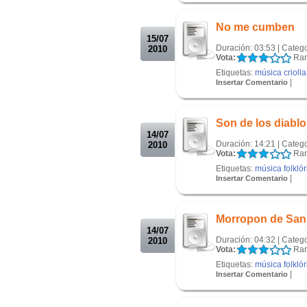
.
No me cumben
15/07
Duración: 03:53 | Categ
2010
Vota:
Ran
Etiquetas:
música criolla
|
Insertar Comentario
.
.
Son de los diabl
14/07
Duración: 14:21 | Categ
2010
Vota:
Ran
Etiquetas:
música folklór
|
Insertar Comentario
.
.
Morropon de San
14/07
Duración: 04:32 | Categ
2010
Vota:
Ran
Etiquetas:
música folklór
|
Insertar Comentario
.
.