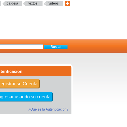
paideia
textos
videos
tenticación
egistrar su Cuenta
ngresar usando su cuenta
¿Qué es la Autenticación?