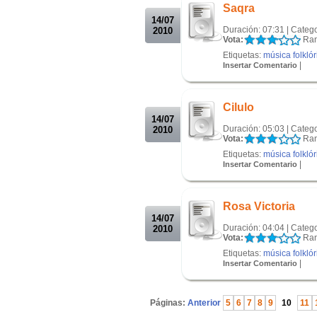
Saqra
14/07
Duración: 07:31 | Categ
2010
Vota:
Ran
Etiquetas:
música folklór
|
Insertar Comentario
.
.
Cilulo
14/07
Duración: 05:03 | Categ
2010
Vota:
Ran
Etiquetas:
música folklór
|
Insertar Comentario
.
.
Rosa Victoria
14/07
Duración: 04:04 | Categ
2010
Vota:
Ran
Etiquetas:
música folklór
|
Insertar Comentario
.
Páginas:
Anterior
5
6
7
8
9
10
11