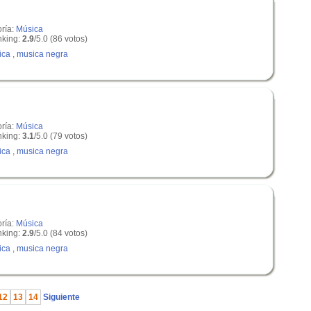
oría:
Música
king:
2.9
/5.0 (86 votos)
ica
,
musica negra
oría:
Música
king:
3.1
/5.0 (79 votos)
ica
,
musica negra
oría:
Música
king:
2.9
/5.0 (84 votos)
ica
,
musica negra
12
13
14
Siguiente