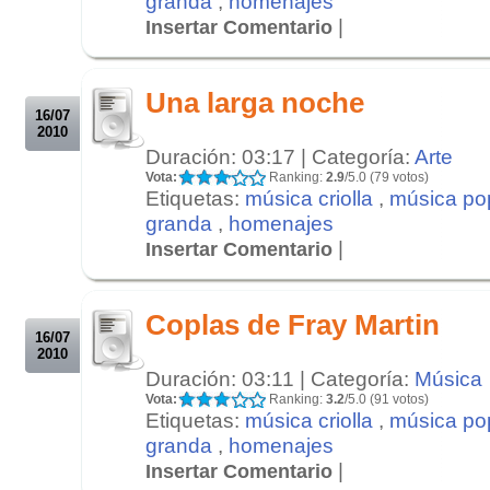
granda
,
homenajes
|
Insertar Comentario
.
.
Una larga noche
16/07
2010
Duración: 03:17 | Categoría:
Arte
Vota:
Ranking:
2.9
/5.0 (79 votos)
Etiquetas:
música criolla
,
música po
granda
,
homenajes
|
Insertar Comentario
.
.
Coplas de Fray Martin
16/07
2010
Duración: 03:11 | Categoría:
Música
Vota:
Ranking:
3.2
/5.0 (91 votos)
Etiquetas:
música criolla
,
música po
granda
,
homenajes
|
Insertar Comentario
.