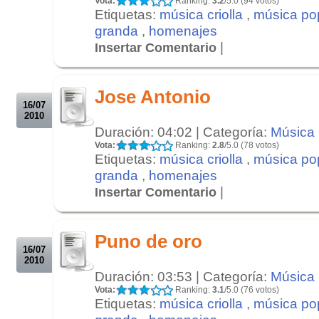
Vota:
Ranking:
3.2
/5.0 (94 votos)
Etiquetas:
música criolla
,
música po
granda
,
homenajes
|
Insertar Comentario
.
.
Jose Antonio
16/07
2010
Duración: 04:02 | Categoría:
Música
Vota:
Ranking:
2.8
/5.0 (78 votos)
Etiquetas:
música criolla
,
música po
granda
,
homenajes
|
Insertar Comentario
.
.
Puno de oro
16/07
2010
Duración: 03:53 | Categoría:
Música
Vota:
Ranking:
3.1
/5.0 (76 votos)
Etiquetas:
música criolla
,
música po