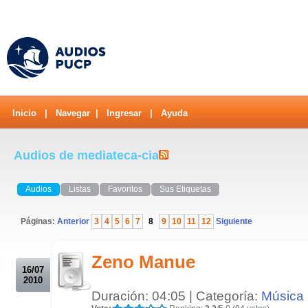
Inicio
|
Navegar
|
Ingresar
|
Ayuda
Audios de mediateca-cia
Audios
Listas
Favoritos
Sus Etiquetas
Páginas:
Anterior
3
4
5
6
7
8
9
10
11
12
Siguiente
.
Zeno Manue
16/07
2010
Duración: 04:05 | Categoría:
Música