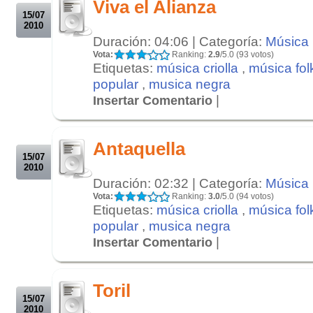
Viva el Alianza
15/07
2010
Duración: 04:06 | Categoría:
Música
Vota:
Ranking:
2.9
/5.0 (93 votos)
Etiquetas:
música criolla
,
música fol
popular
,
musica negra
|
Insertar Comentario
.
.
Antaquella
15/07
2010
Duración: 02:32 | Categoría:
Música
Vota:
Ranking:
3.0
/5.0 (94 votos)
Etiquetas:
música criolla
,
música fol
popular
,
musica negra
|
Insertar Comentario
.
.
Toril
15/07
2010