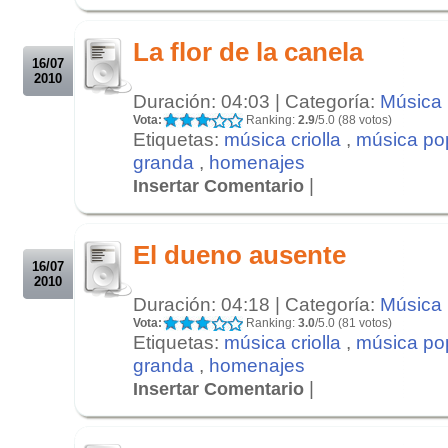
.
La flor de la canela
16/07
2010
Duración: 04:03 | Categoría:
Música
Vota:
Ranking:
2.9
/5.0 (88 votos)
Etiquetas:
música criolla
,
música po
granda
,
homenajes
|
Insertar Comentario
.
.
El dueno ausente
16/07
2010
Duración: 04:18 | Categoría:
Música
Vota:
Ranking:
3.0
/5.0 (81 votos)
Etiquetas:
música criolla
,
música po
granda
,
homenajes
|
Insertar Comentario
.
.