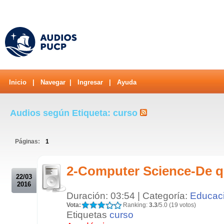
Inicio
|
Navegar
|
Ingresar
|
Ayuda
Audios según Etiqueta: curso
Páginas:
1
.
2-Computer Science-De qu
22/03
2016
Duración: 03:54 | Categoría:
Educac
Vota:
Ranking:
3.3
/5.0 (19 votos)
Etiquetas
curso