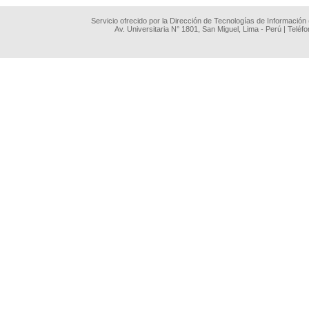
Servicio ofrecido por la Dirección de Tecnologías de Información
Av. Universitaria N° 1801, San Miguel, Lima - Perú | Teléf