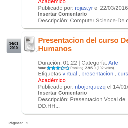
Académico
Publicado por:
rojas.yr
el 22/03/2016
Insertar Comentario
Descripción: Computer Science-De qu
.
.
Presentacion del curso D
14/01
Humanos
2010
Duración: 01:22 | Categoría:
Arte
Vota:
Ranking:
2.9
/5.0 (102 votos)
Etiquetas
virtual
,
presentacion
,
cur
Académico
Publicado por:
nbojorquezq
el 14/01
Insertar Comentario
Descripción: Presentacion Vocal del
DD.HH...
.
Páginas:
1