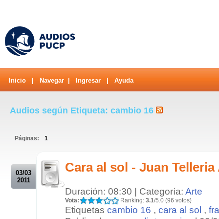
Inicio
|
Navegar
|
Ingresar
|
Ayuda
Audios según Etiqueta: cambio 16
Páginas:
1
.
Cara al sol - Juan Telleria
03/03
2011
Duración: 08:30 | Categoría:
Arte
Vota:
Ranking:
3.1
/5.0 (96 votos)
Etiquetas
cambio 16
,
cara al sol
,
fr