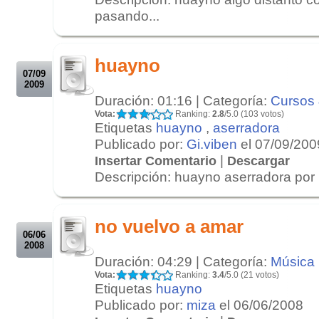
pasando...
.
.
huayno
07/09
2009
Duración: 01:16 | Categoría:
Cursos 
Vota:
Ranking:
2.8
/5.0 (103 votos)
Etiquetas
huayno
,
aserradora
Publicado por:
Gi.viben
el 07/09/200
|
Insertar Comentario
Descargar
Descripción: huayno aserradora por
.
.
no vuelvo a amar
06/06
2008
Duración: 04:29 | Categoría:
Música
Vota:
Ranking:
3.4
/5.0 (21 votos)
Etiquetas
huayno
Publicado por:
miza
el 06/06/2008