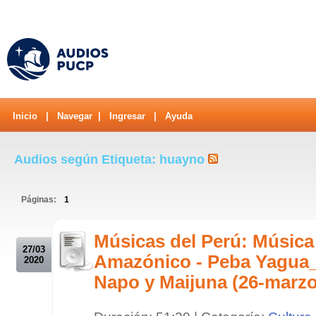
Inicio
|
Navegar
|
Ingresar
|
Ayuda
Audios según Etiqueta: huayno
Páginas:
1
.
Músicas del Perú: Música
27/03
Amazónico - Peba Yagua
2020
Napo y Maijuna (26-marzo