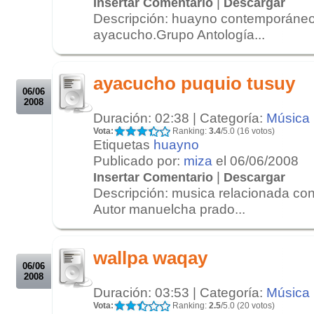
|
Insertar Comentario
Descargar
Descripción: huayno contemporáneo
ayacucho.Grupo Antología...
.
.
ayacucho puquio tusuy
06/06
2008
Duración: 02:38 | Categoría:
Música
Vota:
Ranking:
3.4
/5.0 (16 votos)
Etiquetas
huayno
Publicado por:
miza
el 06/06/2008
|
Insertar Comentario
Descargar
Descripción: musica relacionada con 
Autor manuelcha prado...
.
.
wallpa waqay
06/06
2008
Duración: 03:53 | Categoría:
Música
Vota:
Ranking:
2.5
/5.0 (20 votos)