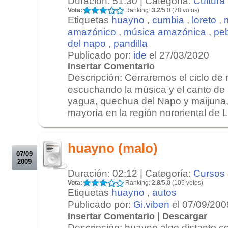
Duración: 51:30 | Categoría:
Cultura
Vota:
Ranking:
3.2
/5.0 (78 votos)
Etiquetas
huayno
,
cumbia
,
loreto
,
amazónico
,
música amazónica
,
pe
del napo
,
pandilla
Publicado por:
ide
el 27/03/2020
Insertar Comentario
Descripción: Cerraremos el ciclo de
escuchando la música y el canto de
yagua, quechua del Napo y maijuna,
mayoría en la región nororiental de L
.
.
huayno (malo)
07/09
2009
Duración: 02:12 | Categoría:
Cursos 
Vota:
Ranking:
2.8
/5.0 (105 votos)
Etiquetas
huayno
,
autos
Publicado por:
Gi.viben
el 07/09/200
|
Insertar Comentario
Descargar
Descripción: huayno algo distanto c