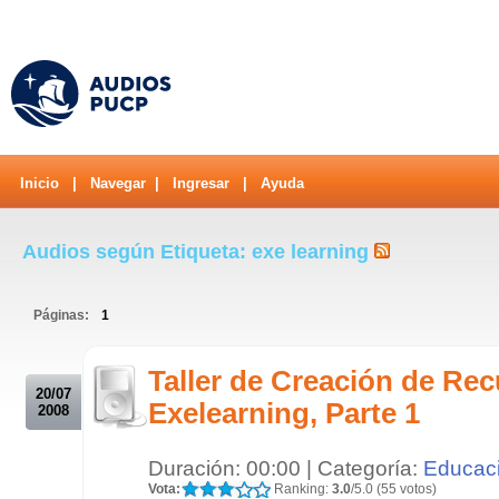
Inicio
|
Navegar
|
Ingresar
|
Ayuda
Audios según Etiqueta: exe learning
Páginas:
1
.
Taller de Creación de Re
20/07
Exelearning, Parte 1
2008
Duración: 00:00 | Categoría:
Educac
Vota:
Ranking:
3.0
/5.0 (55 votos)