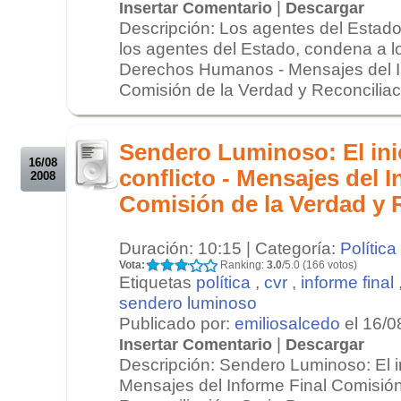
|
Insertar Comentario
Descargar
Descripción: Los agentes del Estad
los agentes del Estado, condena a lo
Derechos Humanos - Mensajes del I
Comisión de la Verdad y Reconciliaci
.
.
Sendero Luminoso: El ini
16/08
conflicto - Mensajes del I
2008
Comisión de la Verdad y 
Duración: 10:15 | Categoría:
Política
Vota:
Ranking:
3.0
/5.0 (166 votos)
Etiquetas
política
,
cvr
,
informe final
sendero luminoso
Publicado por:
emiliosalcedo
el 16/0
|
Insertar Comentario
Descargar
Descripción: Sendero Luminoso: El ini
Mensajes del Informe Final Comisión