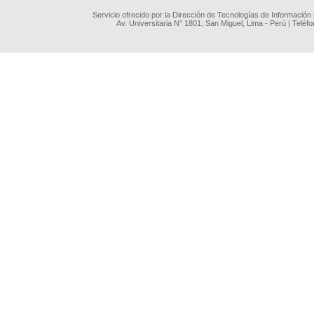
Servicio ofrecido por la Dirección de Tecnologías de Información
Av. Universitaria N° 1801, San Miguel, Lima - Perú | Teléf