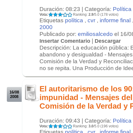
Duración: 08:23 | Categoría:
Política
Vota:
Ranking:
2.9
/5.0 (178 votos)
Etiquetas
política
,
cvr
,
informe final
2000
Publicado por:
emiliosalcedo
el 16/0
|
Insertar Comentario
Descargar
Descripción: La educación pública: 
abandono y desigualdad - Mensajes 
Comisión de la Verdad y Reconciliac
no se repita. Una Producción de Idee
.
.
El autoritarismo de los 90
16/08
impunidad - Mensajes del
2008
Comisión de la Verdad y 
Duración: 09:43 | Categoría:
Política
Vota:
Ranking:
3.0
/5.0 (196 votos)
Etiquetas
política
,
cvr
,
informe final