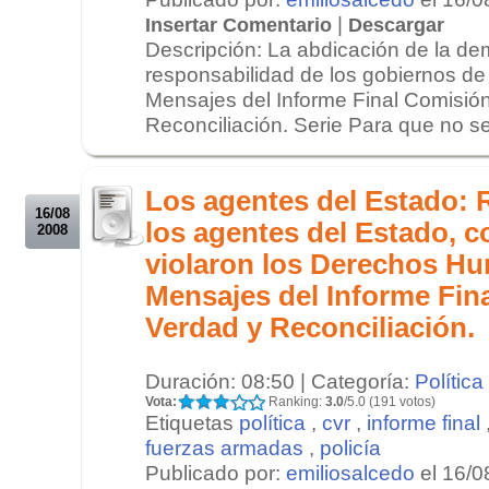
|
Insertar Comentario
Descargar
Descripción: La abdicación de la de
responsabilidad de los gobiernos de 
Mensajes del Informe Final Comisión
Reconciliación. Serie Para que no se 
.
.
Los agentes del Estado: 
16/08
los agentes del Estado, c
2008
violaron los Derechos H
Mensajes del Informe Fin
Verdad y Reconciliación.
Duración: 08:50 | Categoría:
Política
Vota:
Ranking:
3.0
/5.0 (191 votos)
Etiquetas
política
,
cvr
,
informe final
fuerzas armadas
,
policía
Publicado por:
emiliosalcedo
el 16/0