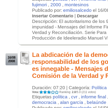
fujimori
,
2000
,
montesinos
Publicado por:
emiliosalcedo
el 16/0
|
Insertar Comentario
Descargar
Descripción: El autoritarismo de los 
impunidad - Mensajes del Informe Fi
Verdad y Reconciliación. Serie Para
Producción de Ideeleradio Manuel Vil
.
.
La abdicación de la demo
16/08
responsabilidad de los g
2008
es innegable - Mensajes d
Comisión de la Verdad y 
Duración: 07:20 | Categoría:
Política
Vota:
Ranking:
2.8
/5.0 (211 votos)
Etiquetas
política
,
cvr
,
informe final
democracia
,
alan garcía
,
belaúnde
Publicado por:
emiliosalcedo
el 16/0