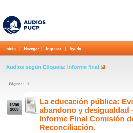
Inicio
|
Navegar
|
Ingresar
|
Ayuda
Audios según Etiqueta: informe final
Páginas:
1
.
La educación pública: Ev
16/08
abandono y desigualdad -
2008
Informe Final Comisión de
Reconciliación.