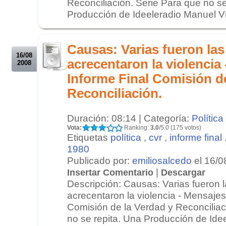
Reconciliación. Serie Para que no se
Producción de Ideeleradio Manuel Vil
.
.
Causas: Varias fueron la
16/08
acrecentaron la violencia
2008
Informe Final Comisión de
Reconciliación.
Duración: 08:14 | Categoría:
Política
Vota:
Ranking:
3.0
/5.0 (175 votos)
Etiquetas
política
,
cvr
,
informe final
1980
Publicado por:
emiliosalcedo
el 16/0
|
Insertar Comentario
Descargar
Descripción: Causas: Varias fueron 
acrecentaron la violencia - Mensajes
Comisión de la Verdad y Reconciliac
no se repita. Una Producción de Ideel