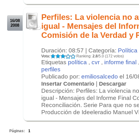
.
.
Perfiles: La violencia no 
16/08
igual - Mensajes del Infor
2008
Comisión de la Verdad y 
Duración: 08:57 | Categoría:
Política
Vota:
Ranking:
2.8
/5.0 (172 votos)
Etiquetas
política
,
cvr
,
informe final
perfiles
Publicado por:
emiliosalcedo
el 16/0
|
Insertar Comentario
Descargar
Descripción: Perfiles: La violencia n
igual - Mensajes del Informe Final C
Reconciliación. Serie Para que no se
Producción de Ideeleradio Manuel Vil
.
Páginas:
1