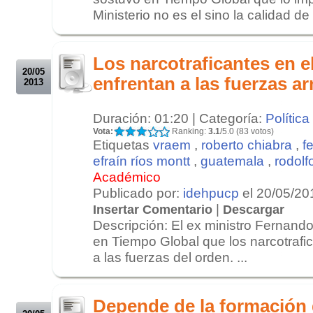
Ministerio no es el sino la calidad de 
.
.
Los narcotraficantes en e
20/05
enfrentan a las fuerzas a
2013
Duración: 01:20 | Categoría:
Política
Vota:
Ranking:
3.1
/5.0 (83 votos)
Etiquetas
vraem
,
roberto chiabra
,
f
efraín ríos montt
,
guatemala
,
rodolf
Académico
Publicado por:
idehpucp
el 20/05/20
|
Insertar Comentario
Descargar
Descripción: El ex ministro Fernando
en Tiempo Global que los narcotrafi
a las fuerzas del orden. ...
.
.
Depende de la formación 