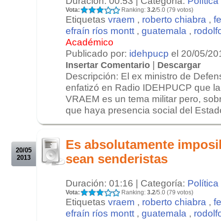
Duración: 00:53 | Categoría:
Política
Vota:
Ranking:
3.2
/5.0 (79 votos)
Etiquetas
vraem
,
roberto chiabra
,
f
efraín ríos montt
,
guatemala
,
rodolf
Académico
Publicado por:
idehpucp
el 20/05/20
|
Insertar Comentario
Descargar
Descripción: El ex ministro de Defe
enfatizó en Radio IDEHPUCP que la 
VRAEM es un tema militar pero, sobr
que haya presencia social del Estado.
.
.
Es absolutamente imposi
20/05
sean senderistas
2013
Duración: 01:16 | Categoría:
Política
Vota:
Ranking:
3.2
/5.0 (79 votos)
Etiquetas
vraem
,
roberto chiabra
,
f
efraín ríos montt
,
guatemala
,
rodolf