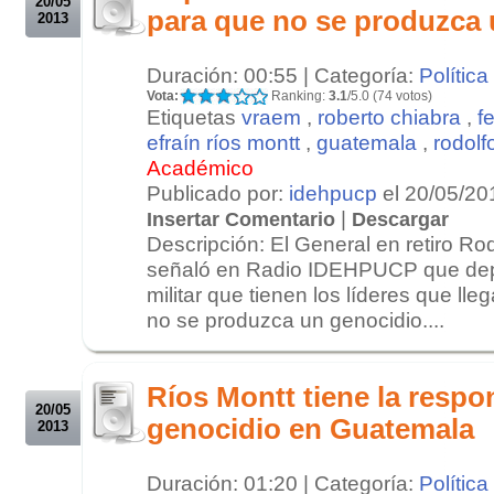
20/05
para que no se produzca 
2013
Duración: 00:55 | Categoría:
Política
Vota:
Ranking:
3.1
/5.0 (74 votos)
Etiquetas
vraem
,
roberto chiabra
,
f
efraín ríos montt
,
guatemala
,
rodolf
Académico
Publicado por:
idehpucp
el 20/05/20
|
Insertar Comentario
Descargar
Descripción: El General en retiro R
señaló en Radio IDEHPUCP que dep
militar que tienen los líderes que ll
no se produzca un genocidio....
.
.
Ríos Montt tiene la respo
20/05
genocidio en Guatemala
2013
Duración: 01:20 | Categoría:
Política