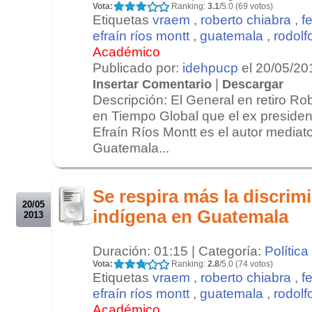
Vota:
Ranking:
3.1
/5.0 (69 votos)
Etiquetas
vraem
,
roberto chiabra
,
f
efraín ríos montt
,
guatemala
,
rodolf
Académico
Publicado por:
idehpucp
el 20/05/20
|
Insertar Comentario
Descargar
Descripción: El General en retiro R
en Tiempo Global que el ex preside
Efraín Ríos Montt es el autor mediat
Guatemala...
.
.
Se respira más la discrim
20/05
indígena en Guatemala
2013
Duración: 01:15 | Categoría:
Política
Vota:
Ranking:
2.8
/5.0 (74 votos)
Etiquetas
vraem
,
roberto chiabra
,
f
efraín ríos montt
,
guatemala
,
rodolf
Académico