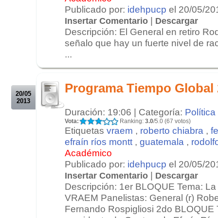
Publicado por:
idehpucp
el 20/05/20
|
Insertar Comentario
Descargar
Descripción: El General en retiro R
señalo que hay un fuerte nivel de r
...
.
.
Programa Tiempo Global 
20/05
2013
Duración: 19:06 | Categoría:
Política
Vota:
Ranking:
3.0
/5.0 (67 votos)
Etiquetas
vraem
,
roberto chiabra
,
f
efraín ríos montt
,
guatemala
,
rodolf
Académico
Publicado por:
idehpucp
el 20/05/20
|
Insertar Comentario
Descargar
Descripción: 1er BLOQUE Tema: La s
VRAEM Panelistas: General (r) Rober
Fernando Rospigliosi 2do BLOQUE T