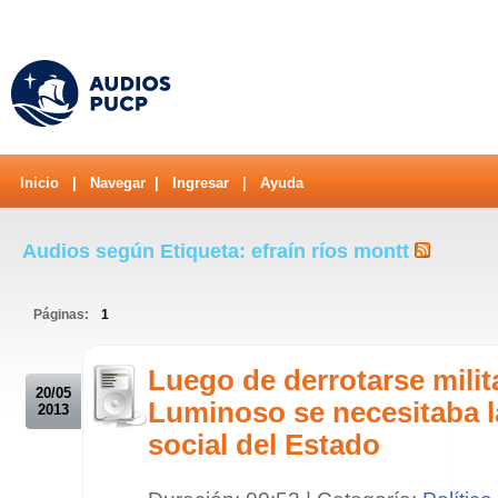
Inicio
|
Navegar
|
Ingresar
|
Ayuda
Audios según Etiqueta: efraín ríos montt
Páginas:
1
.
Luego de derrotarse mili
20/05
Luminoso se necesitaba l
2013
social del Estado