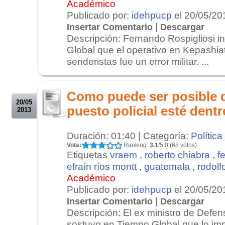
Académico
Publicado por:
idehpucp
el 20/05/20
|
Insertar Comentario
Descargar
Descripción: Fernando Rospigliosi i
Global que el operativo en Kepashia
senderistas fue un error militar. ...
.
.
Como puede ser posible q
20/05
puesto policial esté dent
2013
Duración: 01:40 | Categoría:
Política
Vota:
Ranking:
3.1
/5.0 (68 votos)
Etiquetas
vraem
,
roberto chiabra
,
f
efraín ríos montt
,
guatemala
,
rodolf
Académico
Publicado por:
idehpucp
el 20/05/20
|
Insertar Comentario
Descargar
Descripción: El ex ministro de Defe
sostuvo en Tiempo Global que lo im