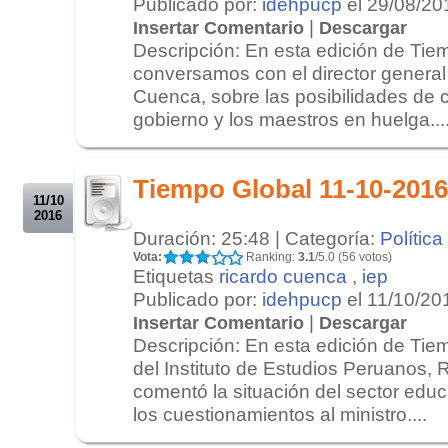
Publicado por:
idehpucp
el 29/08/20
|
Insertar Comentario
Descargar
Descripción: En esta edición de Tie
conversamos con el director general 
Cuenca, sobre las posibilidades de c
gobierno y los maestros en huelga...
.
.
Tiempo Global 11-10-2016
11/10
2016
Duración: 25:48 | Categoría:
Política
Vota:
Ranking:
3.1
/5.0 (56 votos)
Etiquetas
ricardo cuenca
,
iep
Publicado por:
idehpucp
el 11/10/20
|
Insertar Comentario
Descargar
Descripción: En esta edición de Tiem
del Instituto de Estudios Peruanos,
comentó la situación del sector educ
los cuestionamientos al ministro....
.