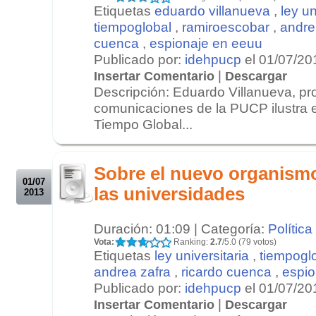
Etiquetas
eduardo villanueva
,
ley un
tiempoglobal
,
ramiroescobar
,
andre
cuenca
,
espionaje en eeuu
Publicado por:
idehpucp
el 01/07/20
|
Insertar Comentario
Descargar
Descripción: Eduardo Villanueva, pr
comunicaciones de la PUCP ilustra 
Tiempo Global...
.
.
Sobre el nuevo organismo
01/07
las universidades
2013
Duración: 01:09 | Categoría:
Política
Vota:
Ranking:
2.7
/5.0 (79 votos)
Etiquetas
ley universitaria
,
tiempogl
andrea zafra
,
ricardo cuenca
,
espio
Publicado por:
idehpucp
el 01/07/20
|
Insertar Comentario
Descargar