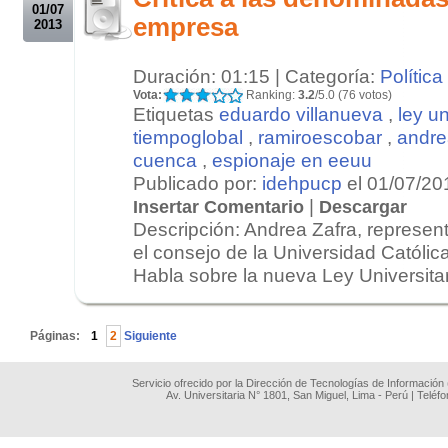
01/07
empresa
2013
Duración: 01:15 | Categoría:
Política
Vota:
Ranking:
3.2
/5.0 (76 votos)
Etiquetas
eduardo villanueva
,
ley un
tiempoglobal
,
ramiroescobar
,
andre
cuenca
,
espionaje en eeuu
Publicado por:
idehpucp
el 01/07/20
|
Insertar Comentario
Descargar
Descripción: Andrea Zafra, represent
el consejo de la Universidad Católic
Habla sobre la nueva Ley Universitari
.
Páginas:
1
2
Siguiente
Servicio ofrecido por la Dirección de Tecnologías de Información
Av. Universitaria N° 1801, San Miguel, Lima - Perú | Teléf