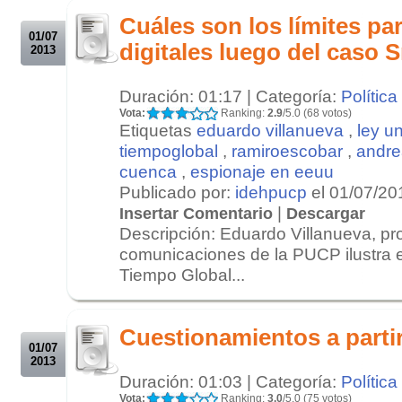
Cuáles son los límites pa
01/07
digitales luego del cas
2013
Duración: 01:17 | Categoría:
Política
Vota:
Ranking:
2.9
/5.0 (68 votos)
Etiquetas
eduardo villanueva
,
ley un
tiempoglobal
,
ramiroescobar
,
andre
cuenca
,
espionaje en eeuu
Publicado por:
idehpucp
el 01/07/20
|
Insertar Comentario
Descargar
Descripción: Eduardo Villanueva, pr
comunicaciones de la PUCP ilustra 
Tiempo Global...
.
.
Cuestionamientos a parti
01/07
2013
Duración: 01:03 | Categoría:
Política
Vota:
Ranking:
3.0
/5.0 (75 votos)