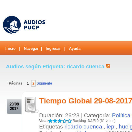
Inicio
|
Navegar
|
Ingresar
|
Ayuda
Audios según Etiqueta: ricardo cuenca
Páginas:
1
2
Siguiente
.
Tiempo Global 29-08-2017
29/08
2017
Duración: 26:23 | Categoría:
Política
Vota:
Ranking:
3.1
/5.0 (61 votos)
Etiquetas
ricardo cuenca
,
iep
,
huel