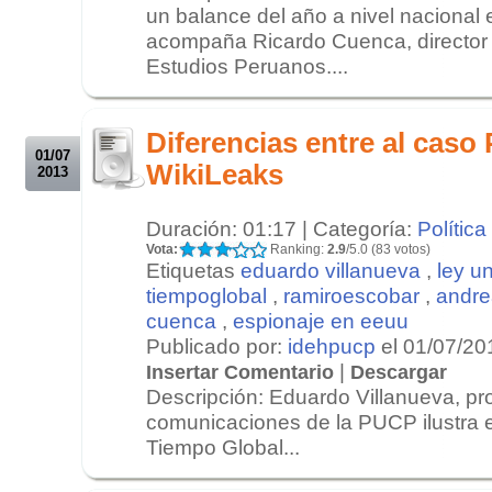
un balance del año a nivel nacional 
acompaña Ricardo Cuenca, director d
Estudios Peruanos....
.
.
Diferencias entre al caso
01/07
WikiLeaks
2013
Duración: 01:17 | Categoría:
Política
Vota:
Ranking:
2.9
/5.0 (83 votos)
Etiquetas
eduardo villanueva
,
ley un
tiempoglobal
,
ramiroescobar
,
andre
cuenca
,
espionaje en eeuu
Publicado por:
idehpucp
el 01/07/20
|
Insertar Comentario
Descargar
Descripción: Eduardo Villanueva, pr
comunicaciones de la PUCP ilustra 
Tiempo Global...
.
.