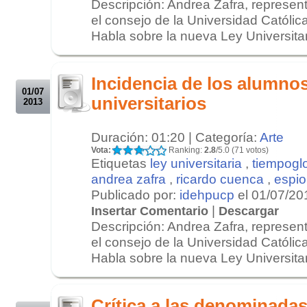
Descripción: Andrea Zafra, represent
el consejo de la Universidad Católic
Habla sobre la nueva Ley Universitari
.
.
Incidencia de los alumno
01/07
universitarios
2013
Duración: 01:20 | Categoría:
Arte
Vota:
Ranking:
2.8
/5.0 (71 votos)
Etiquetas
ley universitaria
,
tiempogl
andrea zafra
,
ricardo cuenca
,
espio
Publicado por:
idehpucp
el 01/07/20
|
Insertar Comentario
Descargar
Descripción: Andrea Zafra, represent
el consejo de la Universidad Católic
Habla sobre la nueva Ley Universitari
.
.
Crítica a las denominada