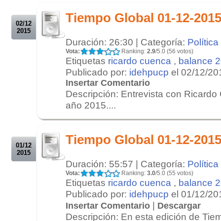
.
Tiempo Global 01-12-2015
02/12
2015
Duración: 26:30 | Categoría:
Política
Vota:
Ranking:
2.9
/5.0 (56 votos)
Etiquetas
ricardo cuenca
,
balance 
Publicado por:
idehpucp
el 02/12/20
Insertar Comentario
Descripción: Entrevista con Ricardo
año 2015....
.
.
Tiempo Global 01-12-201
01/12
2015
Duración: 55:57 | Categoría:
Política
Vota:
Ranking:
3.0
/5.0 (55 votos)
Etiquetas
ricardo cuenca
,
balance 
Publicado por:
idehpucp
el 01/12/20
|
Insertar Comentario
Descargar
Descripción: En esta edición de Tie