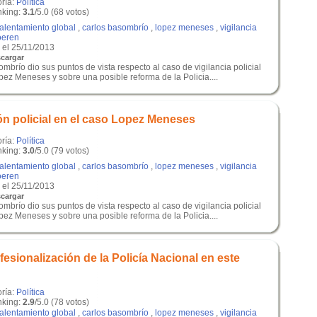
oría:
Política
king:
3.1
/5.0 (68 votos)
alentamiento global
,
carlos basombrío
,
lopez meneses
,
vigilancia
oeren
el 25/11/2013
cargar
mbrío dio sus puntos de vista respecto al caso de vigilancia policial
pez Meneses y sobre una posible reforma de la Policia....
ón policial en el caso Lopez Meneses
oría:
Política
king:
3.0
/5.0 (79 votos)
alentamiento global
,
carlos basombrío
,
lopez meneses
,
vigilancia
oeren
el 25/11/2013
cargar
mbrío dio sus puntos de vista respecto al caso de vigilancia policial
pez Meneses y sobre una posible reforma de la Policia....
sionalización de la Policía Nacional en este
oría:
Política
king:
2.9
/5.0 (78 votos)
alentamiento global
,
carlos basombrío
,
lopez meneses
,
vigilancia