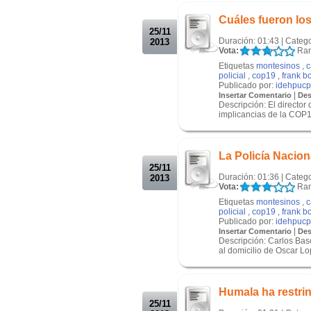
.
Cuáles fueron lo
25/11
Duración: 01:43 | Categ
2013
Vota:
Ran
Etiquetas
montesinos
,
c
policial
,
cop19
,
frank b
Publicado por:
idehpucp
|
Insertar Comentario
Des
Descripción: El director
implicancias de la COP19
.
.
La Policía Nacion
25/11
Duración: 01:36 | Categ
2013
Vota:
Ran
Etiquetas
montesinos
,
c
policial
,
cop19
,
frank b
Publicado por:
idehpucp
|
Insertar Comentario
Des
Descripción: Carlos Baso
al domicilio de Oscar Lo
.
.
Humala ha restrin
25/11