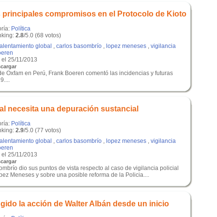
s principales compromisos en el Protocolo de Kioto
oría:
Política
king:
2.8
/5.0 (68 votos)
alentamiento global
,
carlos basombrío
,
lopez meneses
,
vigilancia
oeren
el 25/11/2013
cargar
 de Oxfam en Perú, Frank Boeren comentó las incidencias y futuras
....
al necesita una depuración sustancial
oría:
Política
king:
2.9
/5.0 (77 votos)
alentamiento global
,
carlos basombrío
,
lopez meneses
,
vigilancia
oeren
el 25/11/2013
cargar
mbrío dio sus puntos de vista respecto al caso de vigilancia policial
pez Meneses y sobre una posible reforma de la Policia....
gido la acción de Walter Albán desde un inicio