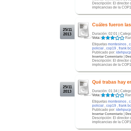
Descripción: El director
implicancias de la COP19
.
.
Cuáles fueron las
25/11
Duración: 02:01 | Categ
2013
Vota:
Ran
Etiquetas
montesinos
,
c
policial
,
cop19
,
frank b
Publicado por:
idehpucp
|
Insertar Comentario
Des
Descripción: El director
implicancias de la COP19
.
.
Qué trabas hay en
25/11
Duración: 01:34 | Categ
2013
Vota:
Ran
Etiquetas
montesinos
,
c
policial
,
cop19
,
frank b
Publicado por:
idehpucp
|
Insertar Comentario
Des
Descripción: El director
implicancias de la COP19
.