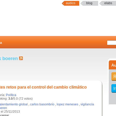
audios
blog
elabs
a
nk boeren
Au
R
tes retos para el control del cambio climático
I
oría:
Política
king:
3.0
/5.0 (72 votos)
alentamiento global
,
carlos basombrío
,
lopez meneses
,
vigilancia
oeren
el 25/11/2013
cargar