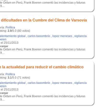
 de Oxfam en Perú, Frank Boeren comentó las incidencias y futuras
....
 dificultades en la Cumbre del Clima de Varsovia
oría:
Política
king:
2.9
/5.0 (80 votos)
alentamiento global
,
carlos basombrío
,
lopez meneses
,
vigilancia
oeren
el 25/11/2013
cargar
 de Oxfam en Perú, Frank Boeren comentó las incidencias y futuras
....
 la actualidad para reducir el cambio climático
oría:
Política
king:
3.1
/5.0 (71 votos)
alentamiento global
,
carlos basombrío
,
lopez meneses
,
vigilancia
oeren
el 25/11/2013
cargar
 de Oxfam en Perú, Frank Boeren comentó las incidencias y futuras
....