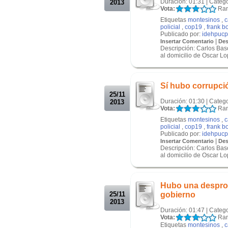
Duración: 01:31 | Categ
2013
Vota:
Ran
Etiquetas
montesinos
,
c
policial
,
cop19
,
frank b
Publicado por:
idehpucp
|
Insertar Comentario
Des
Descripción: Carlos Baso
al domicilio de Oscar Lo
.
.
Sí hubo corrupci
25/11
Duración: 01:30 | Categ
2013
Vota:
Ran
Etiquetas
montesinos
,
c
policial
,
cop19
,
frank b
Publicado por:
idehpucp
|
Insertar Comentario
Des
Descripción: Carlos Baso
al domicilio de Oscar Lo
.
.
Hubo una desprofe
25/11
gobierno
2013
Duración: 01:47 | Categ
Vota:
Ran
Etiquetas
montesinos
,
c