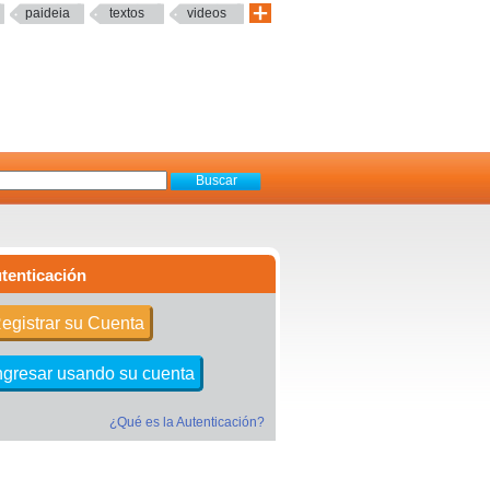
paideia
textos
videos
tenticación
egistrar su Cuenta
ngresar usando su cuenta
¿Qué es la Autenticación?