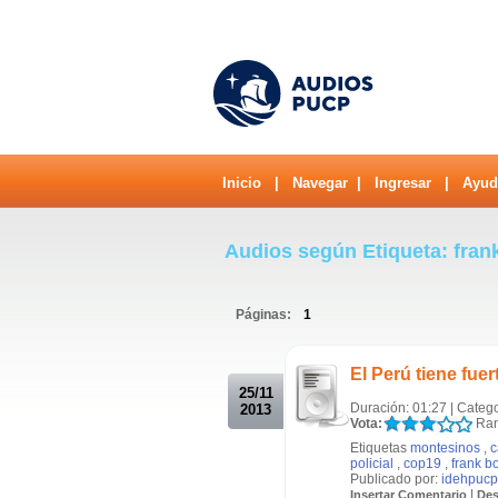
Inicio
|
Navegar
|
Ingresar
|
Ayud
Audios según Etiqueta: fra
Páginas:
1
.
El Perú tiene fuer
25/11
Duración: 01:27 | Categ
2013
Vota:
Ran
Etiquetas
montesinos
,
c
policial
,
cop19
,
frank b
Publicado por:
idehpucp
|
Insertar Comentario
Des