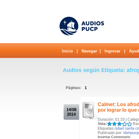
Inicio
|
Navegar
|
Ingresar
|
Ayud
Audios según Etiqueta: afr
Páginas:
1
.
Calmet: Los afro
14/08
por lograr lo que
2014
Duración: 01:33 | Categ
Vota:
Ran
Etiquetas
rafael santa c
Publicado por:
idehpucp
Insertar Comentario