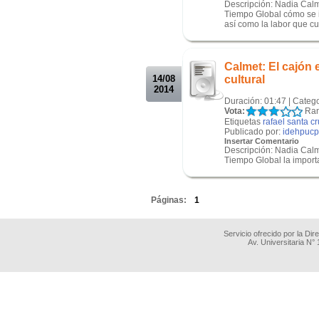
Descripción: Nadia Calme
Tiempo Global cómo se i
así como la labor que cu
.
.
Calmet: El cajón 
14/08
cultural
2014
Duración: 01:47 | Categ
Vota:
Ran
Etiquetas
rafael santa c
Publicado por:
idehpucp
Insertar Comentario
Descripción: Nadia Calme
Tiempo Global la importa
.
Páginas:
1
Servicio ofrecido por la Di
Av. Universitaria N°