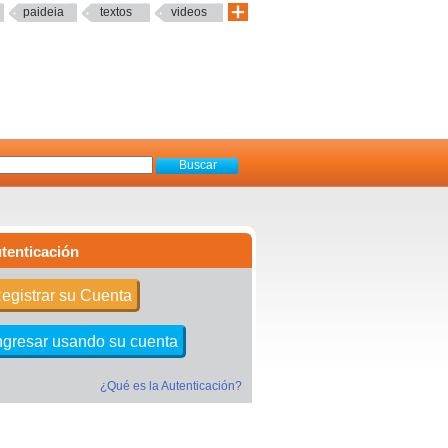
paideia
textos
videos
tenticación
egistrar su Cuenta
ngresar usando su cuenta
¿Qué es la Autenticación?