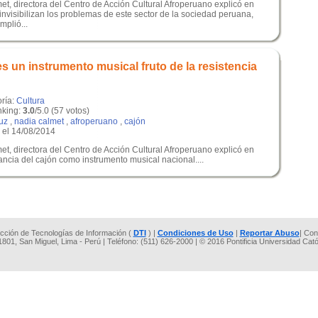
t, directora del Centro de Acción Cultural Afroperuano explicó en
nvisibilizan los problemas de este sector de la sociedad peruana,
mplió...
es un instrumento musical fruto de la resistencia
oría:
Cultura
king:
3.0
/5.0 (57 votos)
ruz
,
nadia calmet
,
afroperuano
,
cajón
el 14/08/2014
t, directora del Centro de Acción Cultural Afroperuano explicó en
ncia del cajón como instrumento musical nacional....
rección de Tecnologías de Información (
DTI
) |
Condiciones de Uso
|
Reportar Abuso
| Con
 1801, San Miguel, Lima - Perú | Teléfono: (511) 626-2000 | © 2016 Pontificia Universidad Cat