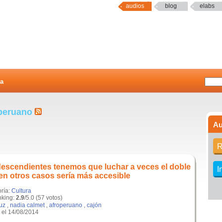
audios
blog
elabs
a
operuano
Au
R
descendientes tenemos que luchar a veces el doble
I
 en otros casos sería más accesible
oría:
Cultura
king:
2.9
/5.0 (57 votos)
ruz
,
nadia calmet
,
afroperuano
,
cajón
el 14/08/2014