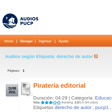
Inicio
|
Navegar
|
Ingresar
|
Ayuda
Audios según Etiqueta: derecho de autor
Páginas:
1
.
Piratería editorial
11/08
2011
Duración: 04:29 | Categoría:
Educac
Vota:
Ranking:
2.9
/5.0 (94 votos)
Etiquetas
derecho de autor
,
pucp1