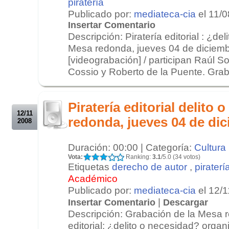
piratería
Publicado por:
mediateca-cia
el 11/
Insertar Comentario
Descripción: Piratería editorial : ¿de
Mesa redonda, jueves 04 de diciemb
[videograbación] / participan Raúl S
Cossio y Roberto de la Puente. Grab
.
.
Piratería editorial delito
12/11
redonda, jueves 04 de dic
2008
Duración: 00:00 | Categoría:
Cultura
Vota:
Ranking:
3.1
/5.0 (34 votos)
Etiquetas
derecho de autor
,
piraterí
Académico
Publicado por:
mediateca-cia
el 12/
|
Insertar Comentario
Descargar
Descripción: Grabación de la Mesa r
editorial: ¿delito o necesidad? organ