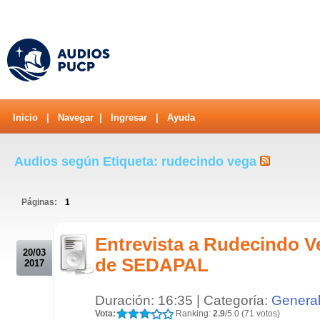
Inicio
|
Navegar
|
Ingresar
|
Ayuda
Audios según Etiqueta: rudecindo vega
Páginas:
1
.
Entrevista a Rudecindo V
20/03
de SEDAPAL
2017
Duración: 16:35 | Categoría:
Genera
Vota:
Ranking:
2.9
/5.0 (71 votos)