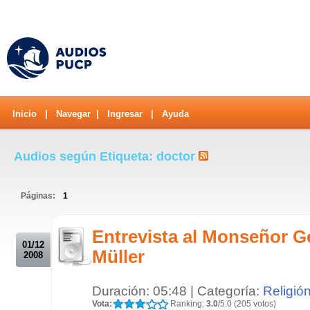
Inicio
|
Navegar
|
Ingresar
|
Ayuda
Audios según Etiqueta: doctor
Páginas:
1
.
Entrevista al Monseñor 
01/12
Müller
2008
Duración: 05:48 | Categoría:
Religió
Vota:
Ranking:
3.0
/5.0 (205 votos)