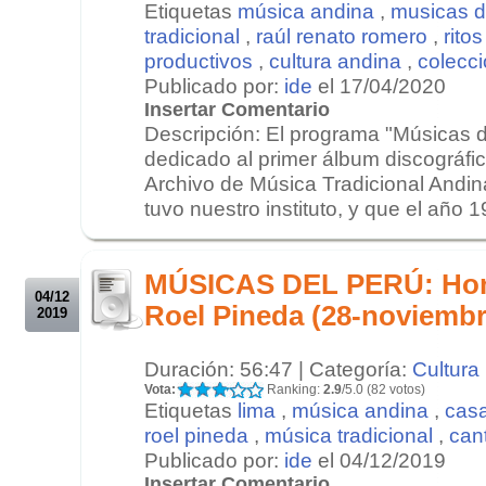
Etiquetas
música andina
,
musicas d
tradicional
,
raúl renato romero
,
ritos
productivos
,
cultura andina
,
colecci
Publicado por:
ide
el 17/04/2020
Insertar Comentario
Descripción: El programa "Músicas d
dedicado al primer álbum discográfic
Archivo de Música Tradicional Andi
tuvo nuestro instituto, y que el año 1
.
.
MÚSICAS DEL PERÚ: Home
04/12
Roel Pineda (28-noviembr
2019
Duración: 56:47 | Categoría:
Cultura
Vota:
Ranking:
2.9
/5.0 (82 votos)
Etiquetas
lima
,
música andina
,
casa
roel pineda
,
música tradicional
,
can
Publicado por:
ide
el 04/12/2019
Insertar Comentario