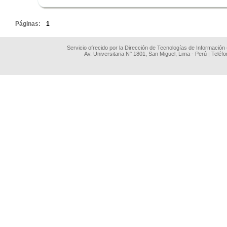
.
Páginas:
1
Servicio ofrecido por la Dirección de Tecnologías de Información
Av. Universitaria N° 1801, San Miguel, Lima - Perú | Teléf