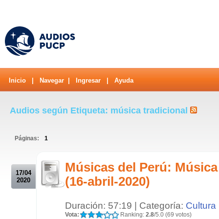
Inicio
|
Navegar
|
Ingresar
|
Ayuda
Audios según Etiqueta: música tradicional
Páginas:
1
.
Músicas del Perú: Música 
17/04
(16-abril-2020)
2020
Duración: 57:19 | Categoría:
Cultura
Vota:
Ranking:
2.8
/5.0 (69 votos)