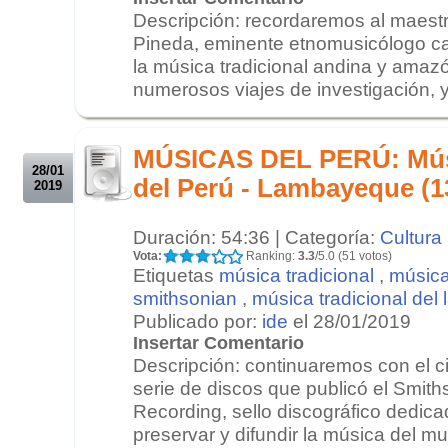
Descripción: recordaremos al maestr
Pineda, eminente etnomusicólogo can
la música tradicional andina y amaz
numerosos viajes de investigación, y 
.
.
MÚSICAS DEL PERÚ: Músi
28/01
del Perú - Lambayeque (1
2019
Duración: 54:36 | Categoría:
Cultura
Vota:
Ranking:
3.3
/5.0 (51 votos)
Etiquetas
música tradicional
,
música
smithsonian
,
música tradicional de
Publicado por:
ide
el 28/01/2019
Insertar Comentario
Descripción: continuaremos con el ci
serie de discos que publicó el Smit
Recording, sello discográfico dedic
preservar y difundir la música del mu