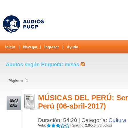
Inicio
|
Navegar
|
Ingresar
|
Ayuda
Audios según Etiqueta: misas
Páginas:
1
.
MÚSICAS DEL PERÚ: Sema
18/08
Perú (06-abril-2017)
2017
Duración: 54:20 | Categoría:
Cultura
Vota:
Ranking:
2.8
/5.0 (73 votos)