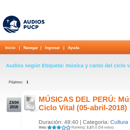
Inicio
|
Navegar
|
Ingresar
|
Ayuda
Audios según Etiqueta: música y canto del ciclo v
Páginas:
1
.
MÚSICAS DEL PERÚ: Músi
23/04
Ciclo Vital (05-abril-2018)
2018
Duración: 48:40 | Categoría:
Cultura
Vota:
Ranking:
3.2
/5.0 (59 votos)