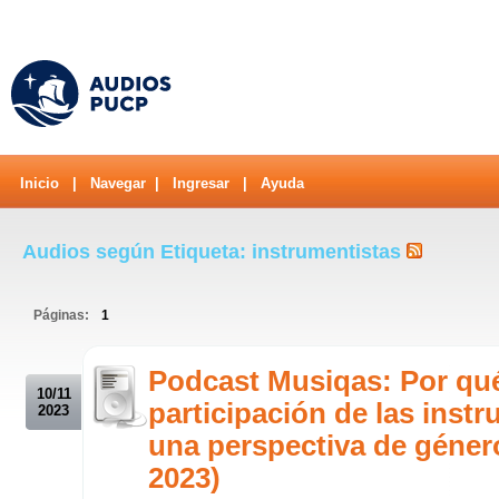
Inicio
|
Navegar
|
Ingresar
|
Ayuda
Audios según Etiqueta: instrumentistas
Páginas:
1
.
Podcast Musiqas: Por qué
10/11
participación de las inst
2023
una perspectiva de géner
2023)