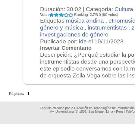
Duración: 30:02 | Categoría:
Cultura
Vota:
Ranking:
2.7
/5.0 (90 votos)
Etiquetas
música andina
,
etnomusic
género y música
,
instrumentistas
,
z
investigaciones de género
Publicado por:
ide
el 10/11/2023
Insertar Comentario
Descripción: ¿Por qué estudiar la par
instrumentistas desde una perspect
este episodio conversamos con la mu
de orquesta Zoila Vega sobre las inst
.
Páginas:
1
Servicio ofrecido por la Dirección de Tecnologías de Información
Av. Universitaria N° 1801, San Miguel, Lima - Perú | Teléf