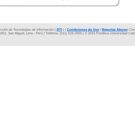
rección de Tecnologías de Información (
DTI
) |
Condiciones de Uso
|
Reportar Abuso
| Con
 1801, San Miguel, Lima - Perú | Teléfono: (511) 626-2000 | © 2016 Pontificia Universidad Cat