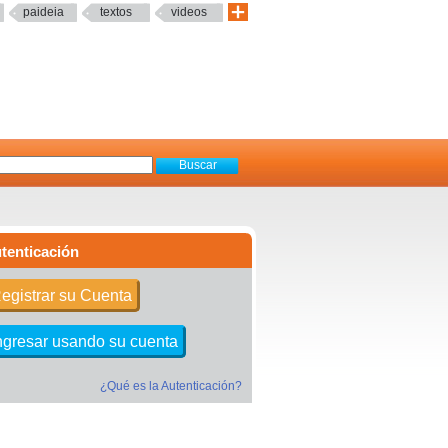
paideia
textos
videos
tenticación
egistrar su Cuenta
ngresar usando su cuenta
¿Qué es la Autenticación?