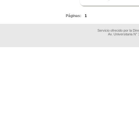
.
Páginas:
1
Servicio ofrecido por la Di
Av. Universitaria N°