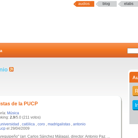
audios
blog
elabs
a
onio
Au
R
istas de la PUCP
I
oría:
Música
king:
2.9
/5.0 (211 votos)
universidad
,
católica
,
coro
,
madrigalistas
,
antonio
pucp
el 29/04/2009
requipeño" (arr. Carlos Sánchez Málaga), director: Antonio Paz. ...