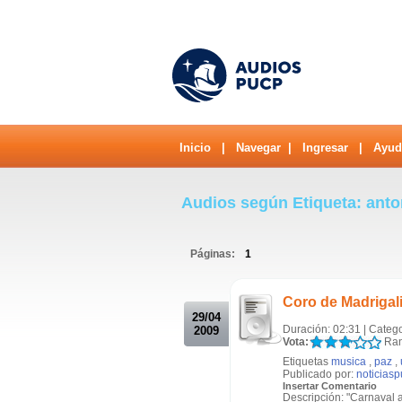
Inicio
|
Navegar
|
Ingresar
|
Ayud
Audios según Etiqueta: ant
Páginas:
1
.
Coro de Madrigal
29/04
Duración: 02:31 | Categ
2009
Vota:
Ran
Etiquetas
musica
,
paz
,
Publicado por:
noticias
Insertar Comentario
Descripción: "Carnaval a