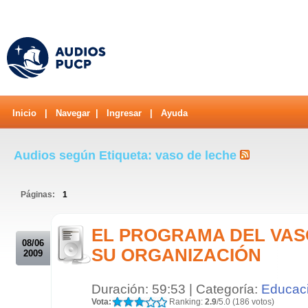
Inicio
|
Navegar
|
Ingresar
|
Ayuda
Audios según Etiqueta: vaso de leche
Páginas:
1
.
EL PROGRAMA DEL VAS
08/06
SU ORGANIZACIÓN
2009
Duración: 59:53 | Categoría:
Educac
Vota:
Ranking:
2.9
/5.0 (186 votos)