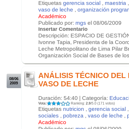
Etiquetas
gerencia social
,
maestria
vaso de leche
,
organización progra
Académico
Publicado por:
mgs
el 08/06/2009
Insertar Comentario
Descripción: ESPACIO DE GESTIÓN 
Ivonne Tapia, Presidenta de la Coor
Leche Metropolitano de Lima Pilar Br
Organización Social de Bases de los
.
.
ANÁLISIS TÉCNICO DE
08/06
VASO DE LECHE
2009
Duración: 54:40 | Categoría:
Educac
Vota:
Ranking:
2.9
/5.0 (171 votos)
Etiquetas
nutricion
,
gerencia social
sociales
,
pobreza
,
vaso de leche
,
Académico
Publicado por:
mgs
el 08/06/2009