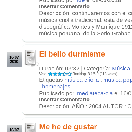
Insertar Comentario
Descripción: continuaremos con el ci
música criolla tradicional, esta de ve
discográfica Montes y Manrique 191
música peruana, de la Serie Grabaci
.
.
El bello durmiente
16/07
2010
Duración: 03:32 | Categoría:
Música
Vota:
Ranking:
3.1
/5.0 (118 votos)
Etiquetas
música criolla
,
música pop
,
homenajes
Publicado por:
mediateca-cia
el 16/
Insertar Comentario
Descripción: AÑO : 2004 AUTOR : 
.
.
Me he de gustar
16/07