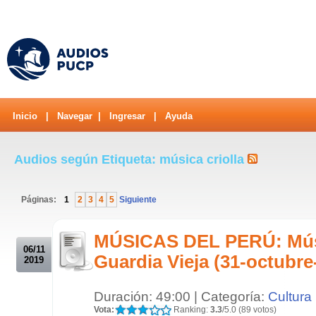
Inicio
|
Navegar
|
Ingresar
|
Ayuda
Audios según Etiqueta: música criolla
Páginas:
1
2
3
4
5
Siguiente
.
MÚSICAS DEL PERÚ: Músi
06/11
Guardia Vieja (31-octubre
2019
Duración: 49:00 | Categoría:
Cultura
Vota:
Ranking:
3.3
/5.0 (89 votos)