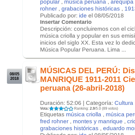
popular
,
música peruana
,
arequipa
rohner
,
grabaciones históricas
,
191
Publicado por:
ide
el 08/05/2018
Insertar Comentario
Descripción: concluiremos con el cic
música criolla y popular en sus emis
inicios del siglo XX. Esta vez lo ded
Música Popular Peruana. Lima ...
.
.
MÚSICAS DEL PERÚ: Dis
08/05
MANRIQUE 1911-2011 Cie
2018
peruana (26-abril-2018)
Duración: 52:06 | Categoría:
Cultura
Vota:
Ranking:
2.9
/5.0 (89 votos)
Etiquetas
música criolla
,
música pe
fred rohner
,
montes y manrique
,
cri
grabaciones históricas
,
eduardo mo
Publicado por:
ide
el 08/05/2018