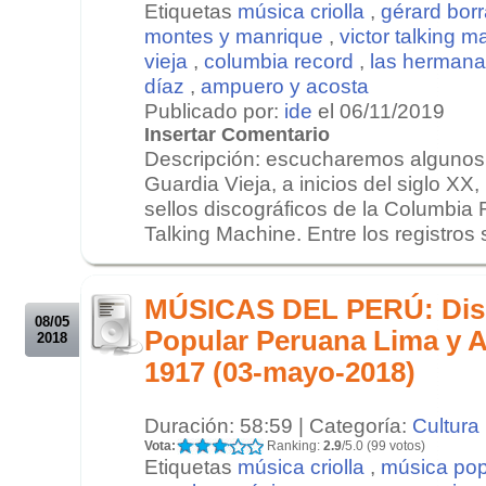
Etiquetas
música criolla
,
gérard bor
montes y manrique
,
victor talking 
vieja
,
columbia record
,
las hermana
díaz
,
ampuero y acosta
Publicado por:
ide
el 06/11/2019
Insertar Comentario
Descripción: escucharemos algunos 
Guardia Vieja, a inicios del siglo XX,
sellos discográficos de la Columbia 
Talking Machine. Entre los registros 
.
.
MÚSICAS DEL PERÚ: Disc
08/05
Popular Peruana Lima y A
2018
1917 (03-mayo-2018)
Duración: 58:59 | Categoría:
Cultura
Vota:
Ranking:
2.9
/5.0 (99 votos)
Etiquetas
música criolla
,
música pop