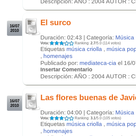
Descripción: AÑO : 2004 AUTOR : 
.
.
El surco
16/07
2010
Duración: 02:43 | Categoría:
Música
Vota:
Ranking:
2.7
/5.0 (114 votos)
Etiquetas
música criolla
,
música pop
,
homenajes
Publicado por:
mediateca-cia
el 16/
Insertar Comentario
Descripción: AÑO : 2004 AUTOR : 
.
.
Las flores buenas de Javi
16/07
2010
Duración: 04:00 | Categoría:
Música
Vota:
Ranking:
3.1
/5.0 (105 votos)
Etiquetas
música criolla
,
música pop
,
homenajes