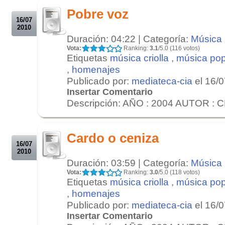
Pobre voz
16/07
2010
Duración: 04:22 | Categoría:
Música
Vota:
Ranking:
3.1
/5.0 (116 votos)
Etiquetas
música criolla
,
música pop
,
homenajes
Publicado por:
mediateca-cia
el 16/
Insertar Comentario
Descripción: AÑO : 2004 AUTOR : 
.
.
Cardo o ceniza
16/07
2010
Duración: 03:59 | Categoría:
Música
Vota:
Ranking:
3.0
/5.0 (118 votos)
Etiquetas
música criolla
,
música pop
,
homenajes
Publicado por:
mediateca-cia
el 16/
Insertar Comentario