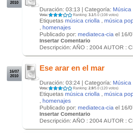
2010
Duración: 03:13 | Categoría:
Música
Vota:
Ranking:
3.1
/5.0 (108 votos)
Etiquetas
música criolla
,
música pop
,
homenajes
Publicado por:
mediateca-cia
el 16/
Insertar Comentario
Descripción: AÑO : 2004 AUTOR : 
.
.
Ese arar en el mar
16/07
2010
Duración: 03:24 | Categoría:
Música
Vota:
Ranking:
2.9
/5.0 (120 votos)
Etiquetas
música criolla
,
música pop
,
homenajes
Publicado por:
mediateca-cia
el 16/
Insertar Comentario
Descripción: AÑO : 2004 AUTOR : 
.
.