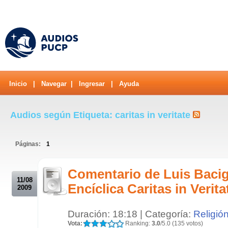
Inicio
|
Navegar
|
Ingresar
|
Ayuda
Audios según Etiqueta: caritas in veritate
Páginas:
1
.
Comentario de Luis Bacig
11/08
Encíclica Caritas in Verita
2009
Duración: 18:18 | Categoría:
Religió
Vota:
Ranking:
3.0
/5.0 (135 votos)