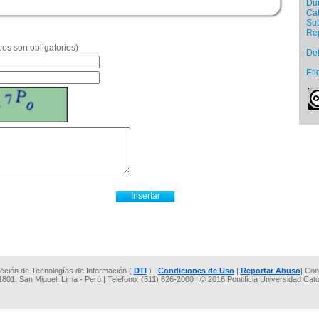
Dur
Cat
Sub
Re
os son obligatorios)
De
Eti
rección de Tecnologías de Información (
DTI
) |
Condiciones de Uso
|
Reportar Abuso
| Con
 1801, San Miguel, Lima - Perú | Teléfono: (511) 626-2000 | © 2016 Pontificia Universidad Cat