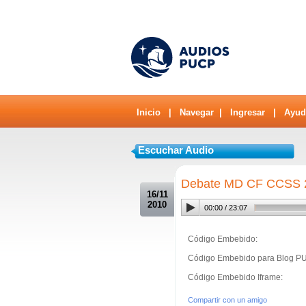
Inicio
|
Navegar
|
Ingresar
|
Ayud
Escuchar Audio
.
Debate MD CF CCSS 2
16/11
2010
00:00
/
23:07
Código Embebido:
Código Embebido para Blog P
Código Embebido Iframe:
Compartir con un amigo