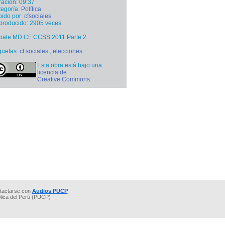
ación: 09:37
egoría:
Política
ido por:
cfsociales
producido: 2905 veces
bate MD CF CCSS 2011 Parte 2
quetas:
cf sociales
,
elecciones
Esta obra está bajo una
licencia de
Creative Commons
.
tactarse con
Audios PUCP
ólica del Perú (PUCP)