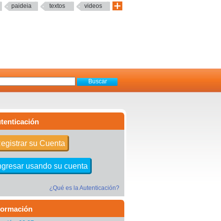
paideia
textos
videos
tenticación
egistrar su Cuenta
ngresar usando su cuenta
¿Qué es la Autenticación?
formación