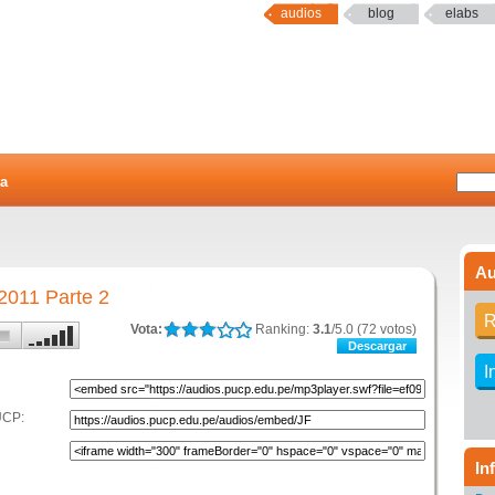
audios
blog
elabs
a
Au
011 Parte 2
R
Vota:
Ranking:
3.1
/5.0 (72 votos)
Descargar
I
UCP:
In