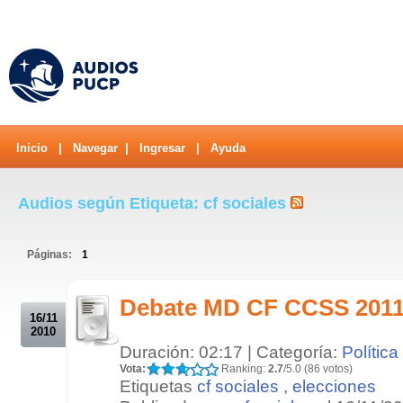
Inicio
|
Navegar
|
Ingresar
|
Ayuda
Audios según Etiqueta: cf sociales
Páginas:
1
.
Debate MD CF CCSS 2011 
16/11
2010
Duración: 02:17 | Categoría:
Política
Vota:
Ranking:
2.7
/5.0 (86 votos)
Etiquetas
cf sociales
,
elecciones