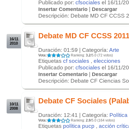
Publicado por:
cfsociales
el 16/11/2
|
Insertar Comentario
Descargar
Descripción: Debate MD CF CCSS 20
.
.
Debate MD CF CCSS 2011 
16/11
2010
Duración: 01:59 | Categoría:
Arte
Vota:
Ranking:
3.2
/5.0 (72 votos)
Etiquetas
cf sociales
,
elecciones
Publicado por:
cfsociales
el 16/11/2
|
Insertar Comentario
Descargar
Descripción: Debate CF Ciencias Soc
.
.
Debate CF Sociales (Palab
10/11
2008
Duración: 12:41 | Categoría:
Política
Vota:
Ranking:
2.9
/5.0 (164 votos)
Etiquetas
política pucp
,
acción crític