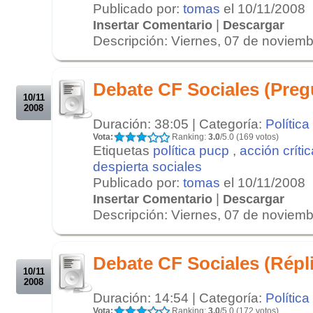
Publicado por:
tomas
el 10/11/2008
|
Insertar Comentario
Descargar
Descripción: Viernes, 07 de noviembr
.
.
Debate CF Sociales (Pregu
10/11
2008
Duración: 38:05 | Categoría:
Política
Vota:
Ranking:
3.0
/5.0 (169 votos)
Etiquetas
política pucp
,
acción crític
despierta sociales
Publicado por:
tomas
el 10/11/2008
|
Insertar Comentario
Descargar
Descripción: Viernes, 07 de noviembr
.
.
Debate CF Sociales (Répl
10/11
2008
Duración: 14:54 | Categoría:
Política
Vota:
Ranking:
3.0
/5.0 (172 votos)