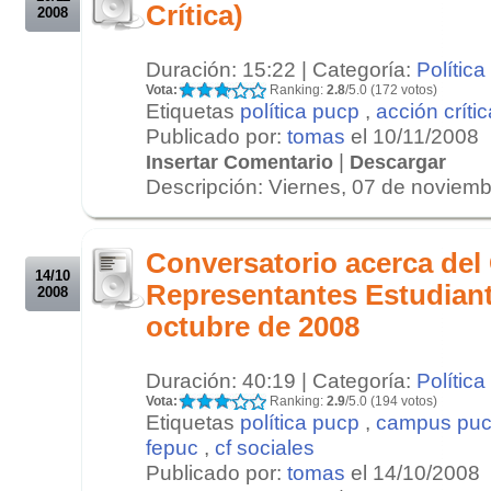
Crítica)
2008
Duración: 15:22 | Categoría:
Política
Vota:
Ranking:
2.8
/5.0 (172 votos)
Etiquetas
política pucp
,
acción crític
Publicado por:
tomas
el 10/11/2008
|
Insertar Comentario
Descargar
Descripción: Viernes, 07 de noviembr
.
.
Conversatorio acerca del
14/10
Representantes Estudiant
2008
octubre de 2008
Duración: 40:19 | Categoría:
Política
Vota:
Ranking:
2.9
/5.0 (194 votos)
Etiquetas
política pucp
,
campus pu
fepuc
,
cf sociales
Publicado por:
tomas
el 14/10/2008