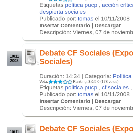
Etiquetas
política pucp
,
acción crític
despierta sociales
Publicado por:
tomas
el 10/11/2008
|
Insertar Comentario
Descargar
Descripción: Viernes, 07 de noviembr
.
.
Debate CF Sociales (Expo
10/11
Sociales)
2008
Duración: 14:34 | Categoría:
Política
Vota:
Ranking:
3.0
/5.0 (178 votos)
Etiquetas
política pucp
,
cf sociales
Publicado por:
tomas
el 10/11/2008
|
Insertar Comentario
Descargar
Descripción: Viernes, 07 de noviembr
.
.
Debate CF Sociales (Expo
10/11