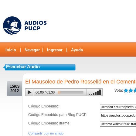
Inicio
|
Navegar
|
Ingresar
|
Ayuda
Escuchar Audio
.
El Mausoleo de Pedro Rosselló en el Cemente
15/09
Vota:
2012
00:00
/
01:38
Código Embebido:
Código Embebido para Blog PUCP:
Código Embebido Iframe:
Compartir con un amigo