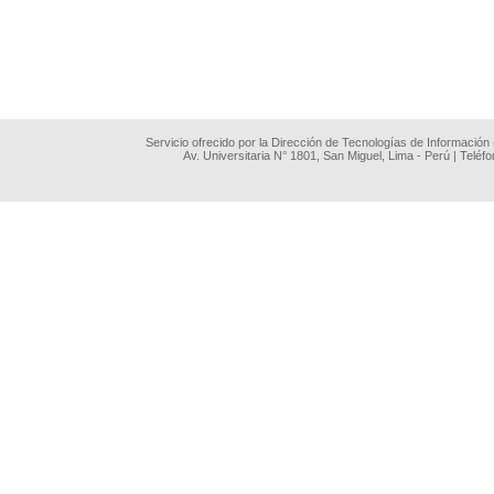
Servicio ofrecido por la Dirección de Tecnologías de Información
Av. Universitaria N° 1801, San Miguel, Lima - Perú | Teléf