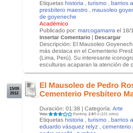
Etiquetas
historia
,
turismo
,
barrios a
presbítero maestro
,
mausoleo goye
de goyeneche
Académico
Publicado por:
marcogamarra
el 18/
|
Insertar Comentario
Descargar
Descripción: El Mausoleo Goyenech
más destaca en el Cementerio Presb
(Lima, Perú). Su interesante iconog
esculturas acaparan la atención de qu
.
.
El Mausoleo de Pedro Ros
15/09
Cementerio Presbítero M
2012
Duración: 01:38 | Categoría:
Arte
Vota:
Ranking:
2.9
/5.0 (101 votos)
Etiquetas
historia
,
turismo
,
barrios a
eduardo vásquez relyz
,
cementerio 