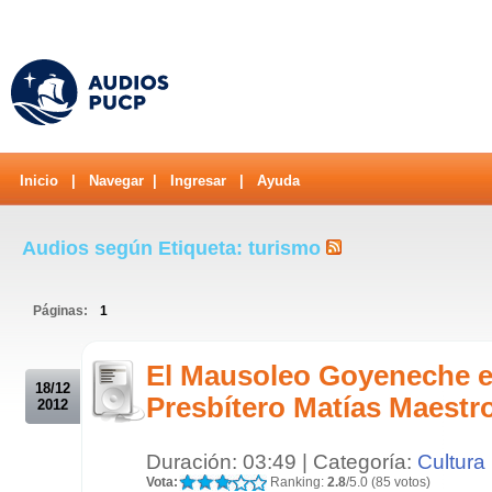
Inicio
|
Navegar
|
Ingresar
|
Ayuda
Audios según Etiqueta: turismo
Páginas:
1
.
El Mausoleo Goyeneche e
18/12
Presbítero Matías Maestr
2012
Duración: 03:49 | Categoría:
Cultura
Vota:
Ranking:
2.8
/5.0 (85 votos)