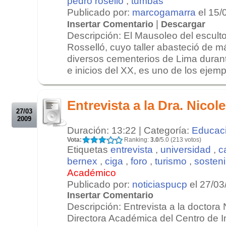
pedro roselló
,
tumbas
Publicado por:
marcogamarra
el 15/
|
Insertar Comentario
Descargar
Descripción: El Mausoleo del escult
Rosselló, cuyo taller abasteció de m
diversos cementerios de Lima durante
e inicios del XX, es uno de los ejempl
.
.
Entrevista a la Dra. Nicol
27/03
2009
Duración: 13:22 | Categoría:
Educac
Vota:
Ranking:
3.0
/5.0 (213 votos)
Etiquetas
entrevista
,
universidad
,
c
bernex
,
ciga
,
foro
,
turismo
,
sosteni
Académico
Publicado por:
noticiaspucp
el 27/03
Insertar Comentario
Descripción: Entrevista a la doctora
Directora Académica del Centro de I